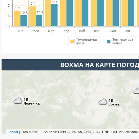
-5.9
-7.4
-7
-9.9
-12.3
-12.6
-13
-19
янв
фев
мар
апр
май
июн
июл
авг
Температура
Температура
днем
ночью
ВОХМА НА КАРТЕ ПОГО
Leaflet
| Tiles © Esri — Sources: GEBCO, NOAA, CHS, OSU, UNH, CSUMB, National 