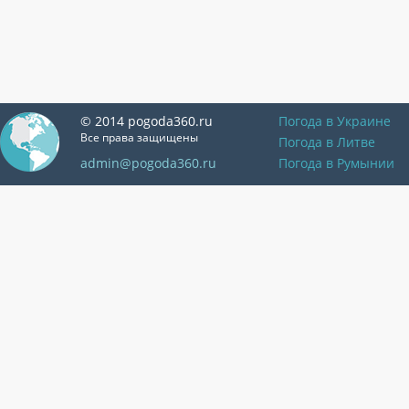
© 2014 pogoda360.ru
Погода в Украине
Все права защищены
Погода в Литве
admin@pogoda360.ru
Погода в Румынии