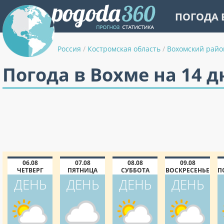
ПОГОДА 
Россия
/
Костромская область
/
Вохомский райо
Погода в Вохме на 14 д
06.08
07.08
08.08
09.08
ЧЕТВЕРГ
ПЯТНИЦА
СУББОТА
ВОСКРЕСЕНЬЕ
П
ДЕНЬ
ДЕНЬ
ДЕНЬ
ДЕНЬ