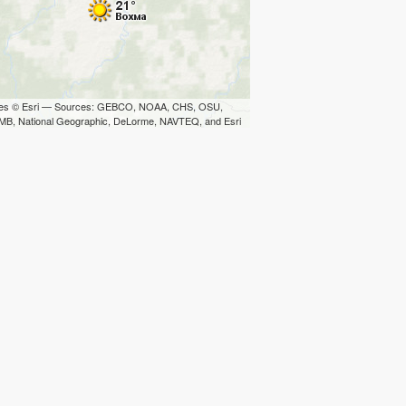
iles © Esri — Sources: GEBCO, NOAA, CHS, OSU,
B, National Geographic, DeLorme, NAVTEQ, and Esri