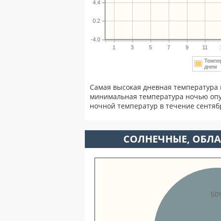
4.4
0.2
-4.0
1
3
5
7
9
11
Темпе
дне
Самая высокая дневная температура 
минимальная температура ночью опу
ночной температур в течение сентя
CОЛНЕЧНЫЕ, ОБЛА
50