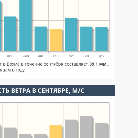
июн
июл
авг
сен
окт
ноя
дек
т в Вохме в течение сентября составляет
39.1 мм.
,
яцем в году.
ТЬ ВЕТРА В СЕНТЯБРЕ, М/С