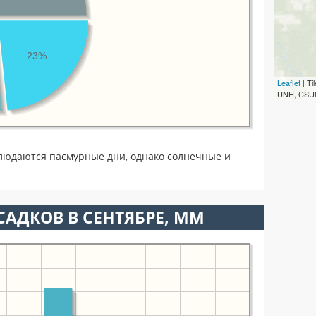
23%
Leaflet
| T
UNH, CSUM
людаются пасмурные дни, однако солнечные и
АДКОВ В СЕНТЯБРЕ, ММ