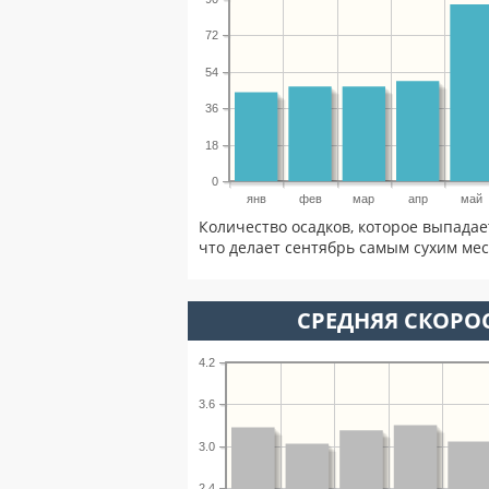
72
54
36
18
0
янв
фев
мар
апр
май
Количество осадков, которое выпадае
что делает сентябрь самым сухим мес
СРЕДНЯЯ СКОРОС
4.2
3.6
3.0
2.4