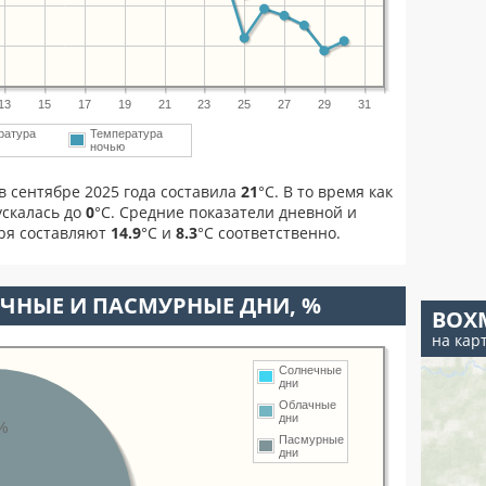
13
15
17
19
21
23
25
27
29
31
ратура
Температура
м
ночью
в сентябре 2025 года составила
21
°С. В то время как
скалась до
0
°C. Средние показатели дневной и
бря составляют
14.9
°С и
8.3
°С соответственно.
ЧНЫЕ И ПАСМУРНЫЕ ДНИ, %
ВОХ
на кар
Солнечные
дни
Облачные
дни
%
Пасмурные
дни