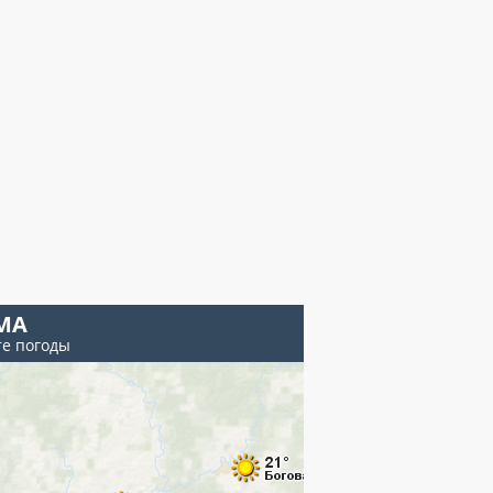
МА
те погоды