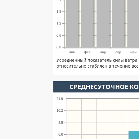
1.8
1.2
0.6
0.0
янв
фев
мар
апр
май
Усредненный показатель силы ветра 
относительно стабилен в течение всег
СРЕДНЕСУТОЧНОЕ К
11.9
10.2
8.5
6.8