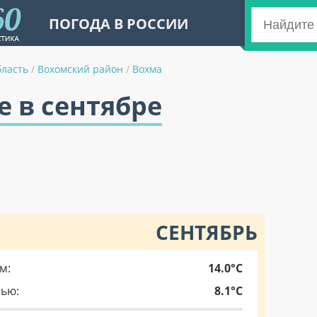
ПОГОДА В РОССИИ
бласть
/
Вохомский район
/
Вохма
е в сентябре
СЕНТЯБРЬ
м:
14.0°C
чью:
8.1°C