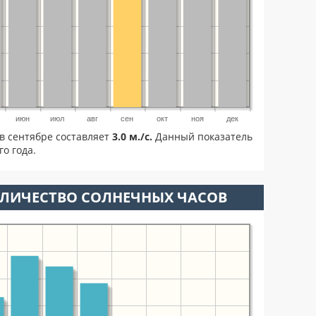
июн
июл
авг
сен
окт
ноя
дек
в сентябре составляет
3.0 м./с.
Данный показатель
о года.
ОЛИЧЕСТВО СОЛНЕЧНЫХ ЧАСОВ