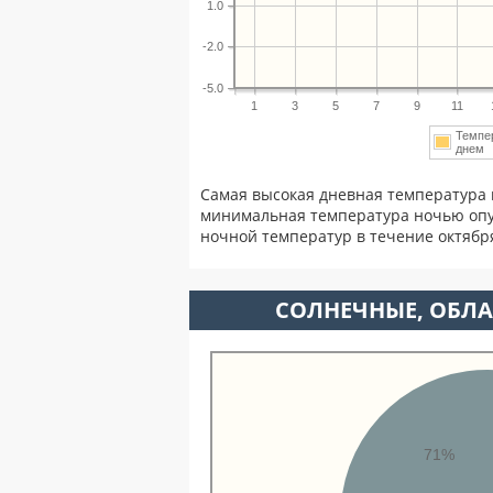
1.0
-2.0
-5.0
1
3
5
7
9
11
Темпе
дне
Самая высокая дневная температура 
минимальная температура ночью опу
ночной температур в течение октябр
CОЛНЕЧНЫЕ, ОБЛА
71%