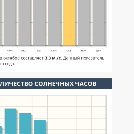
июн
июл
авг
сен
окт
ноя
дек
в октябре составляет
3.3 м./с.
Данный показатель
о года.
ОЛИЧЕСТВО СОЛНЕЧНЫХ ЧАСОВ