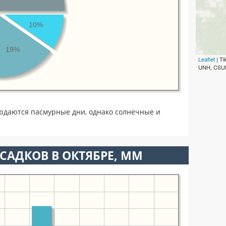
10%
19%
Leaflet
| T
UNH, CSUM
юдаются пасмурные дни, однако солнечные и
САДКОВ В ОКТЯБРЕ, ММ