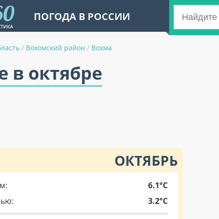
ПОГОДА В РОССИИ
бласть
/
Вохомский район
/
Вохма
е в октябре
ОКТЯБРЬ
м:
6.1°C
чью:
3.2°C