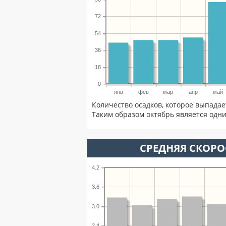
72
54
36
18
0
янв
фев
мар
апр
май
Количество осадков, которое выпадае
Таким образом октябрь является одни
СРЕДНЯЯ СКОРОС
4.2
3.6
3.0
2.4