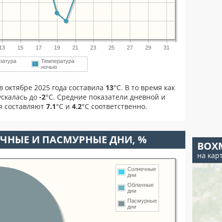
13
15
17
19
21
23
25
27
29
31
ратура
Температура
м
ночью
в октябре 2025 года составила
13
°С. В то время как
скалась до
-2
°C. Средние показатели дневной и
я составляют
7.1
°С и
4.2
°С соответственно.
ЧНЫЕ И ПАСМУРНЫЕ ДНИ, %
ВОХ
на кар
Солнечные
дни
Облачные
дни
Пасмурные
дни