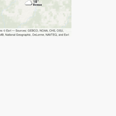
iles © Esri — Sources: GEBCO, NOAA, CHS, OSU,
B, National Geographic, DeLorme, NAVTEQ, and Esri