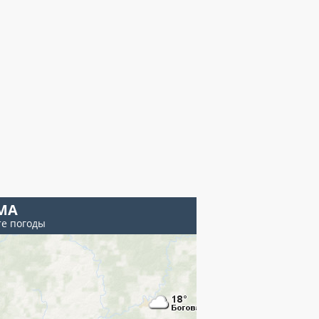
МА
те погоды