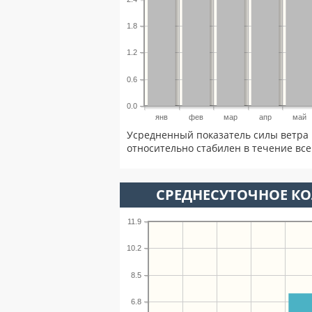
1.8
1.2
0.6
0.0
янв
фев
мар
апр
май
Усредненный показатель силы ветра 
относительно стабилен в течение всег
СРЕДНЕСУТОЧНОЕ К
11.9
10.2
8.5
6.8