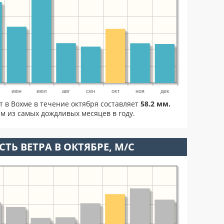
июн
июл
авг
сен
окт
ноя
дек
т в Вохме в течение октября составляет
58.2 мм.
м из самых дождливых месяцев в году.
ТЬ ВЕТРА В ОКТЯБРЕ, М/С