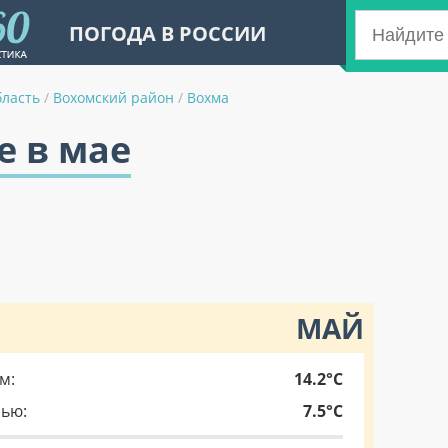
ПОГОДА В РОССИИ
бласть
/
Вохомский район
/
Вохма
е в мае
МАЙ
м:
14.2°C
чью:
7.5°C