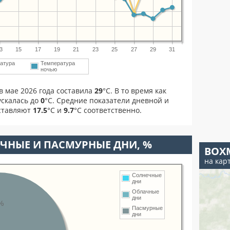
3
15
17
19
21
23
25
27
29
31
атура
Температура
ночью
в мае 2026 года составила
29
°С. В то время как
скалась до
0
°C. Средние показатели дневной и
оставляют
17.5
°С и
9.7
°С соответственно.
ЧНЫЕ И ПАСМУРНЫЕ ДНИ, %
ВОХ
на кар
Солнечные
дни
Облачные
дни
%
Пасмурные
дни