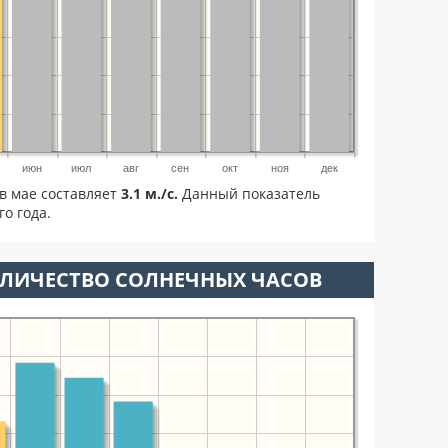
июн
июл
авг
сен
окт
ноя
дек
в мае составляет
3.1 м./с.
Данный показатель
о года.
ОЛИЧЕСТВО СОЛНЕЧНЫХ ЧАСОВ