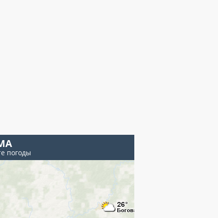
МА
те погоды