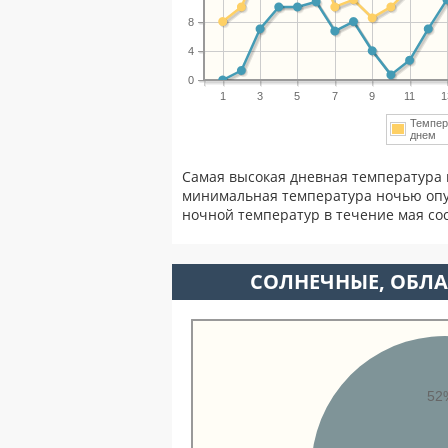
8
4
0
1
3
5
7
9
11
1
Темпер
днем
Самая высокая дневная температура 
минимальная температура ночью опу
ночной температур в течение мая с
CОЛНЕЧНЫЕ, ОБЛА
52