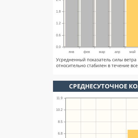
1.8
1.2
0.6
0.0
янв
фев
мар
апр
май
Усредненный показатель силы ветра 
относительно стабилен в течение всег
СРЕДНЕСУТОЧНОЕ К
11.9
10.2
8.5
6.8