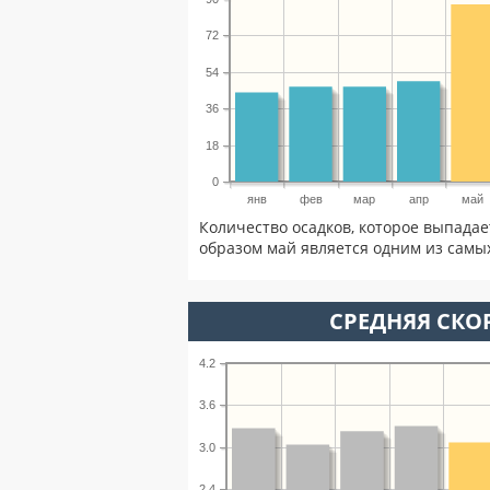
72
54
36
18
0
янв
фев
мар
апр
май
Количество осадков, которое выпадае
образом май является одним из самых
СРЕДНЯЯ СКОР
4.2
3.6
3.0
2.4