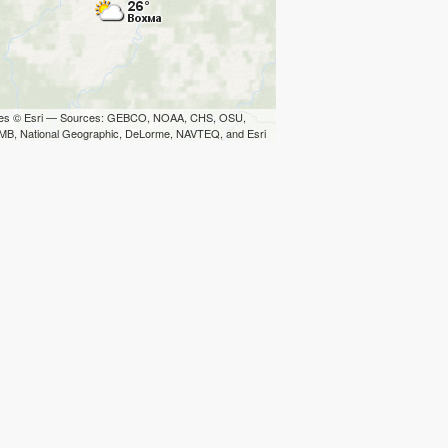
iles © Esri — Sources: GEBCO, NOAA, CHS, OSU,
B, National Geographic, DeLorme, NAVTEQ, and Esri