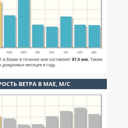
июн
июл
авг
сен
окт
ноя
дек
т в Вохме в течение мая составляет
87.0 мм.
Таким
 дождливых месяцев в году.
ОСТЬ ВЕТРА В МАЕ, М/С