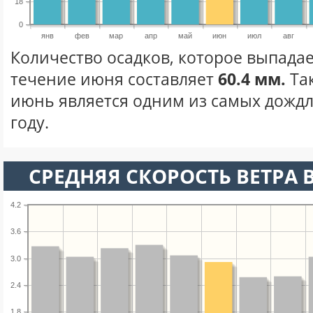
18
0
янв
фев
мар
апр
май
июн
июл
авг
Количество осадков, которое выпадае
течение июня составляет
60.4 мм.
Та
июнь является одним из самых дождл
году.
СРЕДНЯЯ СКОРОСТЬ ВЕТРА 
4.2
3.6
3.0
2.4
1.8