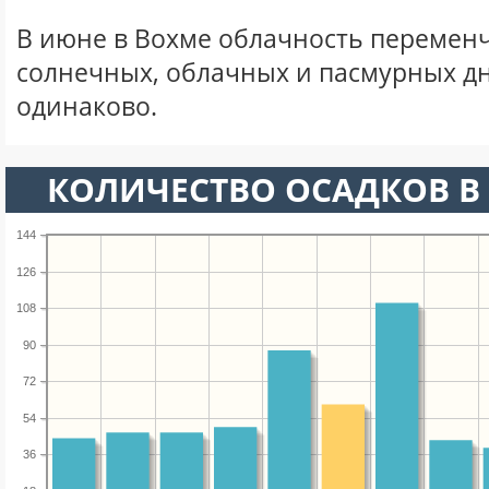
В июне в Вохме облачность переменч
солнечных, облачных и пасмурных д
одинаково.
КОЛИЧЕСТВО ОСАДКОВ В
144
126
108
90
72
54
36