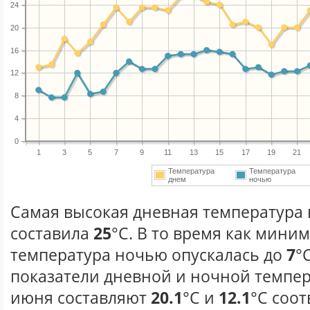
24
20
16
12
8
4
0
1
3
5
7
9
11
13
15
17
19
21
Температура
Температура
днем
ночью
Самая высокая дневная температура 
составила
25
°С. В то время как мини
температура ночью опускалась до
7
°
показатели дневной и ночной темпер
июня составляют
20.1
°С и
12.1
°С соот