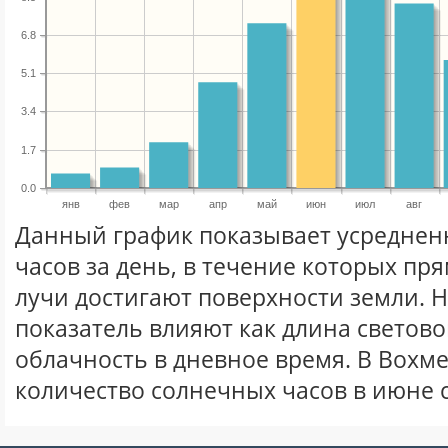
6.8
5.1
3.4
1.7
0.0
янв
фев
мар
апр
май
июн
июл
авг
Данный график показывает усреднен
часов за день, в течение которых п
лучи достигают поверхности земли. 
показатель влияют как длина световог
облачность в дневное время. В Вохм
количество солнечных часов в июне 