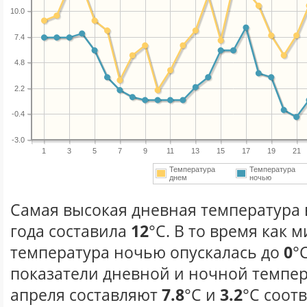
10.0
7.4
4.8
2.2
-0.4
-3.0
1
3
5
7
9
11
13
15
17
19
21
Температура
Температура
днем
ночью
Самая высокая дневная температура 
года составила
12
°С. В то время как
температура ночью опускалась до
0
°
показатели дневной и ночной темпер
апреля составляют
7.8
°С и
3.2
°С соот