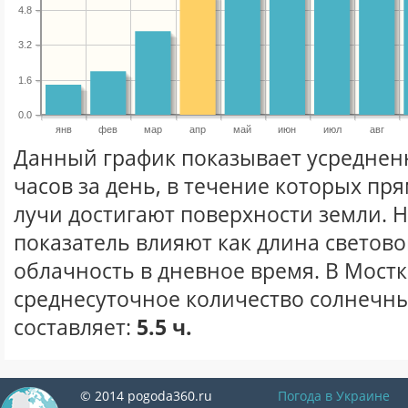
4.8
3.2
1.6
0.0
янв
фев
мар
апр
май
июн
июл
авг
Данный график показывает усреднен
часов за день, в течение которых п
лучи достигают поверхности земли. 
показатель влияют как длина световог
облачность в дневное время. В Мостк
среднесуточное количество солнечны
составляет:
5.5 ч.
© 2014 pogoda360.ru
Погода в Украине