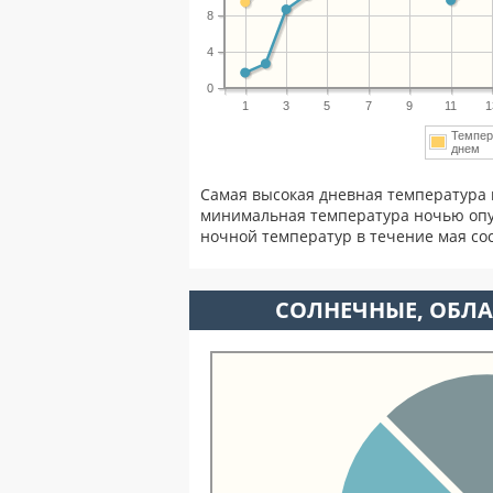
8
4
0
1
3
5
7
9
11
1
Темпер
днем
Самая высокая дневная температура 
минимальная температура ночью опу
ночной температур в течение мая с
CОЛНЕЧНЫЕ, ОБЛА