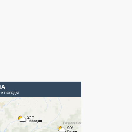
ЧА
те погоды