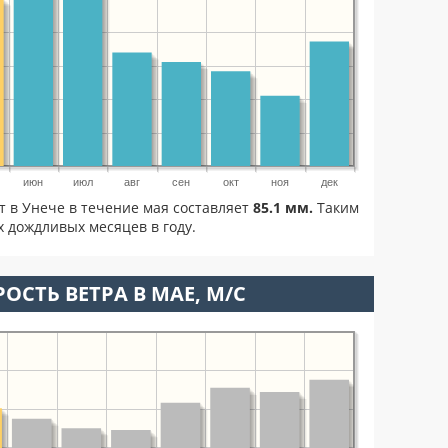
июн
июл
авг
сен
окт
ноя
дек
т в Унече в течение мая составляет
85.1 мм.
Таким
 дождливых месяцев в году.
ОСТЬ ВЕТРА В МАЕ, М/С