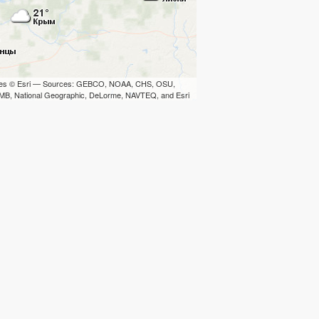
iles © Esri — Sources: GEBCO, NOAA, CHS, OSU,
B, National Geographic, DeLorme, NAVTEQ, and Esri