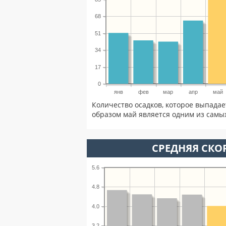
68
51
34
17
0
янв
фев
мар
апр
май
Количество осадков, которое выпадае
образом май является одним из самых
СРЕДНЯЯ СКОР
5.6
4.8
4.0
3.2