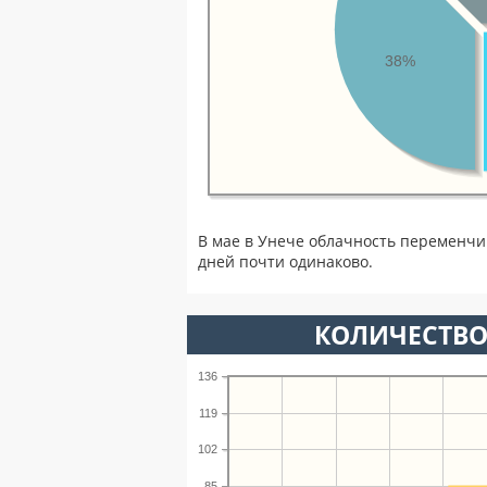
38%
В мае в Унече облачность переменчи
дней почти одинаково.
КОЛИЧЕСТВО
136
119
102
85