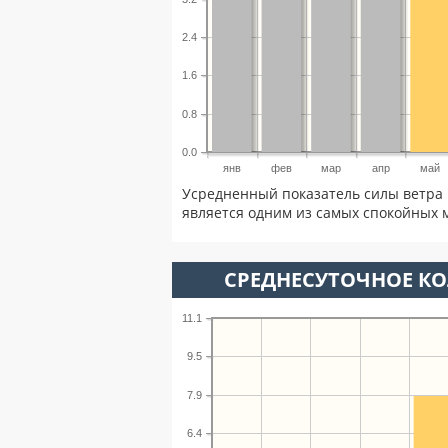
2.4
1.6
0.8
0.0
янв
фев
мар
апр
май
Усредненный показатель силы ветра 
является одним из самых спокойных м
СРЕДНЕСУТОЧНОЕ К
11.1
9.5
7.9
6.4