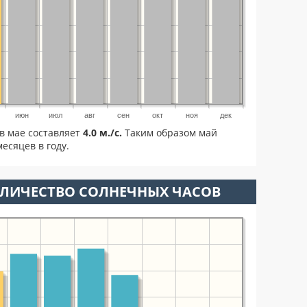
июн
июл
авг
сен
окт
ноя
дек
в мае составляет
4.0 м./с.
Таким образом май
есяцев в году.
ОЛИЧЕСТВО СОЛНЕЧНЫХ ЧАСОВ