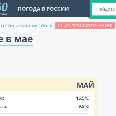
ПОГОДА В РОССИИ
сть
/
Унечский район
/
Унеча
ИСКАЛИ ГОРОД В ДРУГОМ РАЙОНЕ?
е в мае
МАЙ
м:
16.5°C
чью:
9.5°C