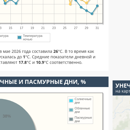
3
15
17
19
21
23
25
27
29
31
атура
Температура
ночью
в мае 2026 года составила
26
°С. В то время как
скалась до
1
°C. Средние показатели дневной и
оставляют
17.8
°С и
10.9
°С соответственно.
ЧНЫЕ И ПАСМУРНЫЕ ДНИ, %
УНЕ
на кар
Солнечные
дни
Облачные
дни
38%
Пасмурные
дни