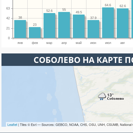
64.6
62.6
63
55
52.6
49.5
38
37.9
42
23
21
0
янв
фев
мар
апр
май
июн
июл
авг
СОБОЛЕВО НА КАРТЕ 
Leaflet
| Tiles © Esri — Sources: GEBCO, NOAA, CHS, OSU, UNH, CSUMB, National 