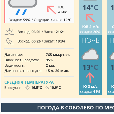
14
°C
ЮВ
4 м/с
Осадки:
59%
/ Ощущается как:
12°C
ЮВ 2 м/с
С
Восход:
06:01
/ Закат:
21:21
осадки
26%
ос
НОЧЬ
Н
Восход:
00:26
/ Закат:
19:34
Давление:
765 мм.рт.ст.
Влажность воздуха:
95%
13
°C
Видимость:
2 км.
Длина светового дня:
15 ч. 20 мин.
СРЕДНЯЯ ТЕМПЕРАТУРА
Ю 3 м/с
Ю
В августе:
16.5°C
10.9°C
осадки
41%
ос
ПОГОДА В СОБОЛЕВО ПО М