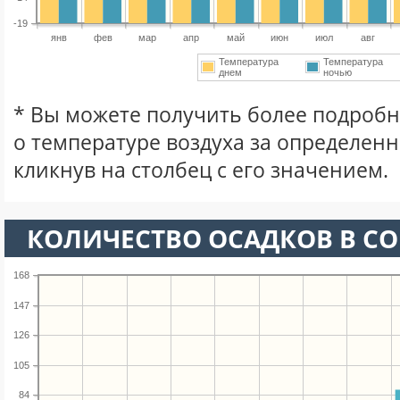
-19
янв
фев
мар
апр
май
июн
июл
авг
Температура
Температура
днем
ночью
* Вы можете получить более подро
о температуре воздуха за определен
кликнув на столбец с его значением.
КОЛИЧЕСТВО ОСАДКОВ В С
168
147
126
105
84