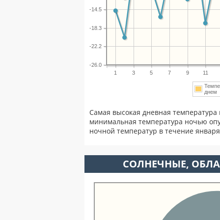
-14.5
-18.3
-22.2
-26.0
1
3
5
7
9
11
Темпе
дне
Самая высокая дневная температура 
минимальная температура ночью опу
ночной температур в течение январ
CОЛНЕЧНЫЕ, ОБЛА