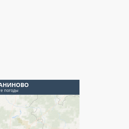
АНИНОВО
те погоды