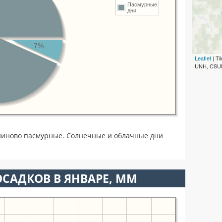
Пасмурные
дни
7%
Leaflet
| T
UNH, CSUM
аниново пасмурные. Солнечные и облачные дни
САДКОВ В ЯНВАРЕ, ММ