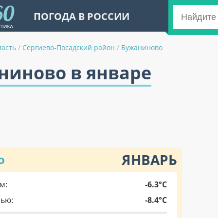
ПОГОДА В РОССИИ
ласть
/
Сергиево-Посадский район
/
Бужаниново
ниново в январе
ЯНВАРЬ
о
м:
-6.3°C
чью:
-8.4°C