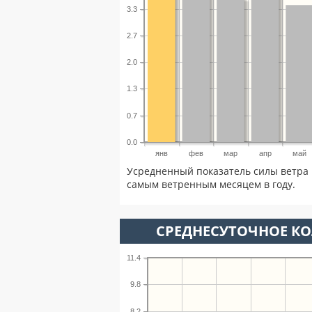
3.3
2.7
2.0
1.3
0.7
0.0
янв
фев
мар
апр
май
Усредненный показатель силы ветра 
самым ветренным месяцем в году.
СРЕДНЕСУТОЧНОЕ К
11.4
9.8
8.2