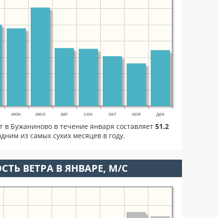
июн
июл
авг
сен
окт
ноя
дек
т в Бужаниново в течение января составляет
51.2
дним из самых сухих месяцев в году.
СТЬ ВЕТРА В ЯНВАРЕ, М/С