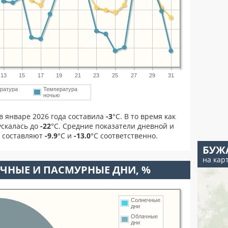
13
15
17
19
21
23
25
27
29
31
ратура
Температура
м
ночью
в январе 2026 года составила
-3
°С. В то время как
скалась до
-22
°C. Средние показатели дневной и
я составляют
-9.9
°С и
-13.0
°С соответственно.
БУЖ
на кар
ЧНЫЕ И ПАСМУРНЫЕ ДНИ, %
Солнечные
дни
Облачные
дни