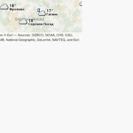
iles © Esri — Sources: GEBCO, NOAA, CHS, OSU,
B, National Geographic, DeLorme, NAVTEQ, and Esri