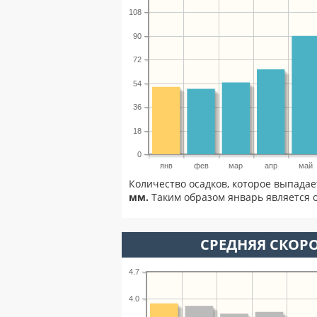
108
90
72
54
36
18
0
янв
фев
мар
апр
май
Количество осадков, которое выпадае
мм.
Таким образом январь является о
СРЕДНЯЯ СКОРО
4.7
4.0