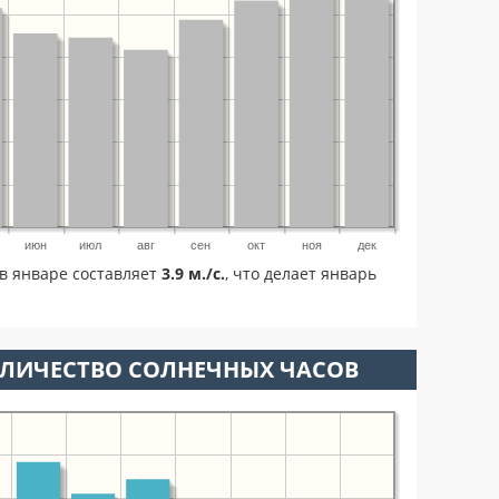
июн
июл
авг
сен
окт
ноя
дек
в январе составляет
3.9 м./с.
, что делает январь
ОЛИЧЕСТВО СОЛНЕЧНЫХ ЧАСОВ