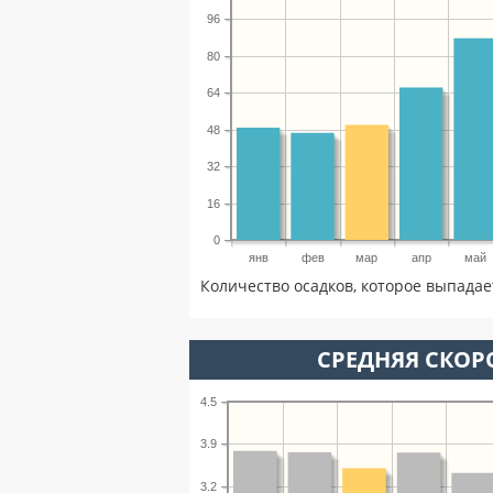
96
80
64
48
32
16
0
янв
фев
мар
апр
май
Количество осадков, которое выпадае
СРЕДНЯЯ СКОРО
4.5
3.9
3.2