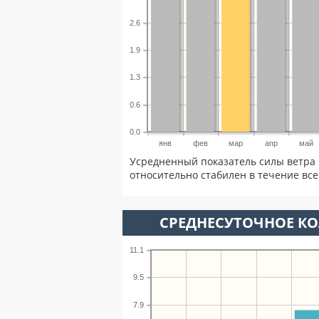
2.6
1.9
1.3
0.6
0.0
янв
фев
мар
апр
май
Усредненный показатель силы ветра 
относительно стабилен в течение всег
СРЕДНЕСУТОЧНОЕ К
11.1
9.5
7.9