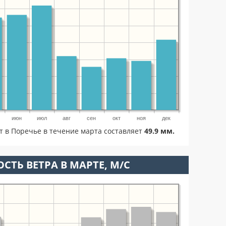
июн
июл
авг
сен
окт
ноя
дек
т в Поречье в течение марта составляет
49.9 мм.
СТЬ ВЕТРА В МАРТЕ, М/С