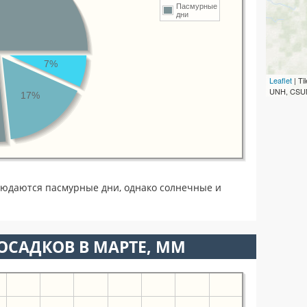
Пасмурные
дни
7%
Leaflet
| T
UNH, CSUM
17%
людаются пасмурные дни, однако солнечные и
ОСАДКОВ В МАРТЕ, ММ