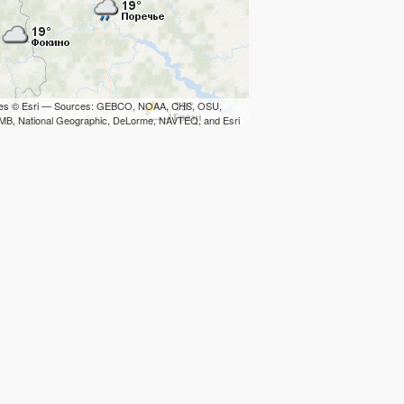
iles © Esri — Sources: GEBCO, NOAA, CHS, OSU,
B, National Geographic, DeLorme, NAVTEQ, and Esri