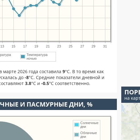
13
15
17
19
21
23
25
27
29
31
ратура
Температура
м
ночью
в марте 2026 года составила
9
°С. В то время как
скалась до
-8
°C. Средние показатели дневной и
 составляют
3.8
°С и
-0.5
°С соответственно.
ПОР
на кар
ЧНЫЕ И ПАСМУРНЫЕ ДНИ, %
Солнечные
дни
Облачные
дни