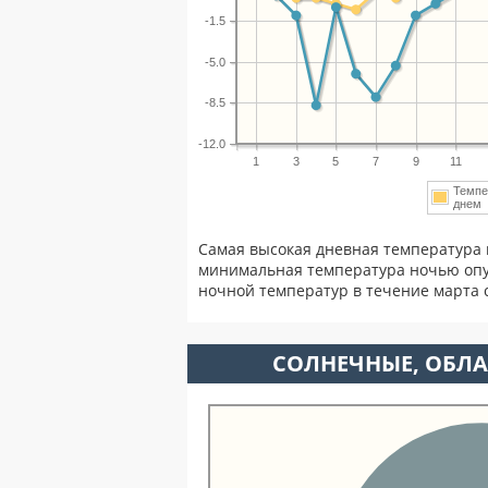
-1.5
-5.0
-8.5
-12.0
1
3
5
7
9
11
Темпе
дне
Самая высокая дневная температура 
минимальная температура ночью опу
ночной температур в течение марта
CОЛНЕЧНЫЕ, ОБЛА