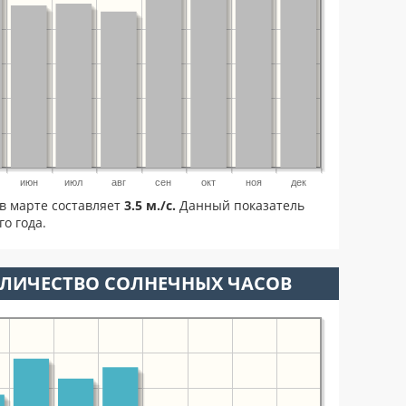
июн
июл
авг
сен
окт
ноя
дек
в марте составляет
3.5 м./с.
Данный показатель
о года.
ОЛИЧЕСТВО СОЛНЕЧНЫХ ЧАСОВ