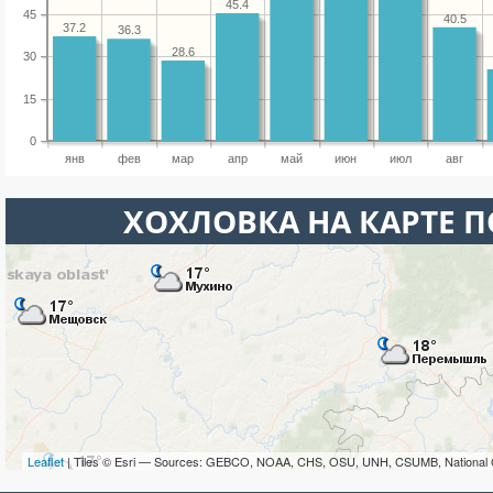
45.4
45
40.5
37.2
36.3
28.6
30
15
0
янв
фев
мар
апр
май
июн
июл
авг
ХОХЛОВКА НА КАРТЕ 
Leaflet
| Tiles © Esri — Sources: GEBCO, NOAA, CHS, OSU, UNH, CSUMB, National 