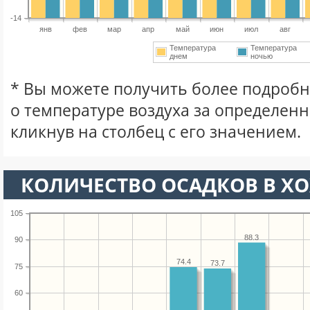
-14
янв
фев
мар
апр
май
июн
июл
авг
Температура
Температура
днем
ночью
* Вы можете получить более подро
о температуре воздуха за определен
кликнув на столбец с его значением.
КОЛИЧЕСТВО ОСАДКОВ В Х
105
88.3
90
74.4
73.7
75
60