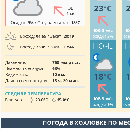
23
°C
ЮВ
1 м/с
Осадки:
9%
/ Ощущается как:
18°C
ЮВ 3 м/с
Ю
Восход:
04:59
/ Закат:
20:19
осадки
3%
ос
НОЧЬ
Н
Восход:
23:45
/ Закат:
17:46
Давление:
760 мм.рт.ст.
Влажность воздуха:
68%
18
°C
Видимость:
10 км.
Длина светового дня:
15 ч. 20 мин.
СРЕДНЯЯ ТЕМПЕРАТУРА
ЮВ 3 м/с
Ю
В августе:
23.0°C
15.0°C
осадки
9%
ос
ПОГОДА В ХОХЛОВКЕ ПО МЕ