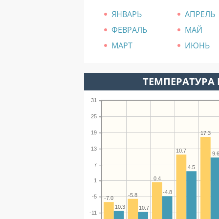
ЯНВАРЬ
АПРЕЛЬ
ФЕВРАЛЬ
МАЙ
МАРТ
ИЮНЬ
ТЕМПЕРАТУРА 
31
25
19
17.3
13
10.7
9.
7
4.5
0.4
1
-4.8
-5.8
-5
-7.0
-10.3
-10.7
-11