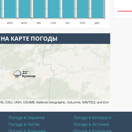
июн
июл
авг
сен
окт
ноя
дек
 НА КАРТЕ ПОГОДЫ
HS, OSU, UNH, CSUMB, National Geographic, DeLorme, NAVTEQ, and Esri
Погода в Украине
Погода в Беларуси
Погода в Литве
Погода в Эстонии
Погода в Румынии
Погода в Болгарии