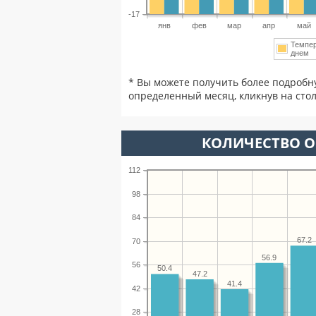
-17
янв
фев
мар
апр
май
Темпе
днем
* Вы можете получить более подробн
определенный месяц, кликнув на стол
КОЛИЧЕСТВО О
112
98
84
67.2
70
56.9
56
50.4
47.2
41.4
42
28