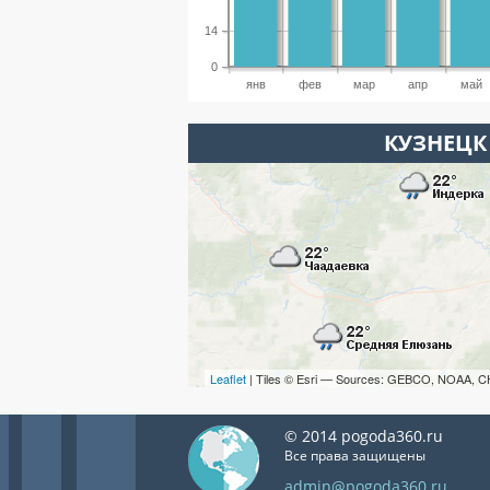
14
0
янв
фев
мар
апр
май
КУЗНЕЦК
Leaflet
| Tiles © Esri — Sources: GEBCO, NOAA, C
© 2014 pogoda360.ru
Все права защищены
admin@pogoda360.ru