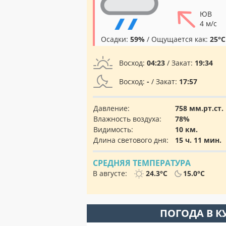
ЮВ
4 м/с
Осадки:
59%
/ Ощущается как:
25°C
Восход:
04:23
/ Закат:
19:34
Восход:
-
/ Закат:
17:57
Давление:
758 мм.рт.ст.
Влажность воздуха:
78%
Видимость:
10 км.
Длина светового дня:
15 ч. 11 мин.
СРЕДНЯЯ ТЕМПЕРАТУРА
В августе:
24.3°C
15.0°C
ПОГОДА В К