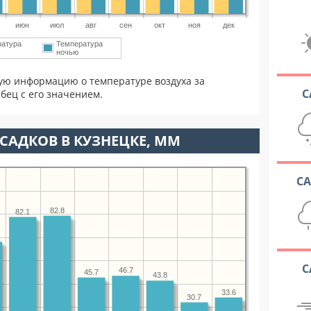
июн
июл
авг
сен
окт
ноя
дек
ратура
Температура
ночью
ую информацию о температуре воздуха за
С
бец с его значением.
САДКОВ В КУЗНЕЦКЕ, ММ
С
82.8
82.1
С
46.7
45.7
43.8
33.6
30.7