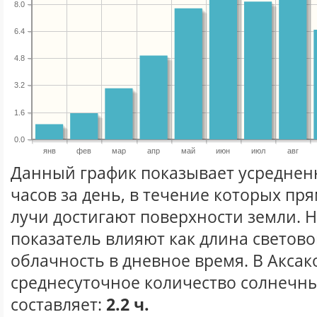
8.0
6.4
4.8
3.2
1.6
0.0
янв
фев
мар
апр
май
июн
июл
авг
Данный график показывает усреднен
часов за день, в течение которых п
лучи достигают поверхности земли. 
показатель влияют как длина световог
облачность в дневное время. В Аксак
среднесуточное количество солнечны
составляет:
2.2 ч.