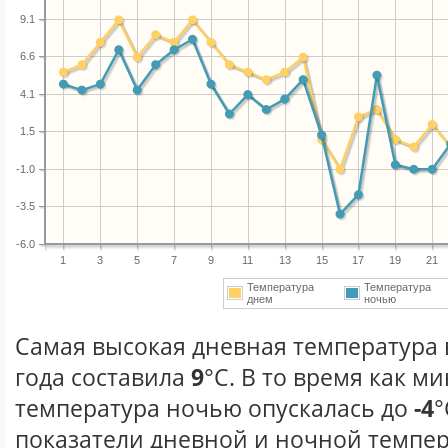
9.1
6.6
4.1
1.5
-1.0
-3.5
-6.0
1
3
5
7
9
11
13
15
17
19
21
Температура
Температура
днем
ночью
Самая высокая дневная температура 
года составила
9
°С. В то время как 
температура ночью опускалась до
-4
°
показатели дневной и ночной темпер