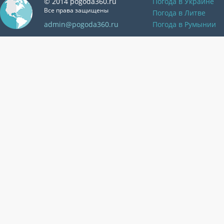
© 2014 pogoda360.ru
Погода в Украине
Все права защищены
Погода в Литве
admin@pogoda360.ru
Погода в Румынии