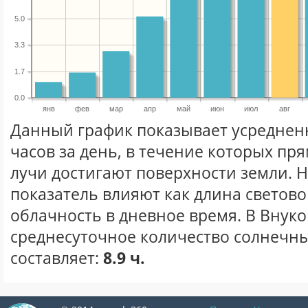
5.0
3.3
1.7
0.0
янв
фев
мар
апр
май
июн
июл
авг
Данный график показывает усреднен
часов за день, в течение которых п
лучи достигают поверхности земли. 
показатель влияют как длина световог
облачность в дневное время. В Внук
среднесуточное количество солнечных
составляет:
8.9 ч.