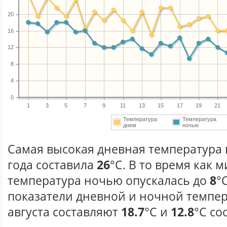
20
16
12
8
4
0
1
3
5
7
9
11
13
15
17
19
21
Температура
Температура
днем
ночью
Самая высокая дневная температура в
года составила
26
°С. В то время как
температура ночью опускалась до
8
°
показатели дневной и ночной темпер
августа составляют
18.7
°С и
12.8
°С со