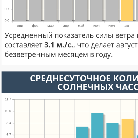
0.7
0.0
янв
фев
мар
апр
май
июн
июл
авг
Усредненный показатель силы ветра в
составляет
3.1 м./с.
, что делает авгус
безветренным месяцем в году.
СРЕДНЕСУТОЧНОЕ КОЛ
СОЛНЕЧНЫХ ЧАС
11.7
10.0
8.4
6.7