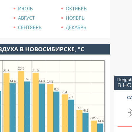
ИЮЛЬ
ОКТЯБРЬ
АВГУСТ
НОЯБРЬ
СЕНТЯБРЬ
ДЕКАБРЬ
ДУХА В НОВОСИБИРСКЕ, °C
23.5
21.9
21.8
Подроб
15.8
14.4
14.3
14.2
В Н
0
8.5
6.4
С
2.7
-4.9
-6.8
-12.5
-14.6