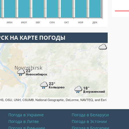
июн
июл
авг
сен
окт
ноя
дек
СК НА КАРТЕ ПОГОДЫ
HS, OSU, UNH, CSUMB, National Geographic, DeLorme, NAVTEQ, and Esri
Погода в Украине
Погода в Беларуси
Погода в Литве
Погода в Эстонии
Погода в Румынии
Погода в Болгарии