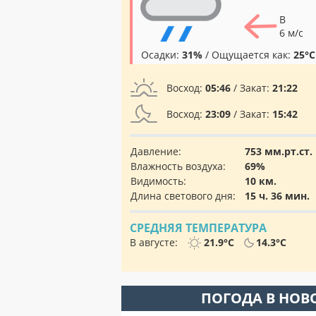
В
6 м/с
Осадки:
31%
/ Ощущается как:
25°C
Восход:
05:46
/ Закат:
21:22
Восход:
23:09
/ Закат:
15:42
Давление:
753 мм.рт.ст.
Влажность воздуха:
69%
Видимость:
10 км.
Длина светового дня:
15 ч. 36 мин.
СРЕДНЯЯ ТЕМПЕРАТУРА
В августе:
21.9°C
14.3°C
ПОГОДА В НОВ