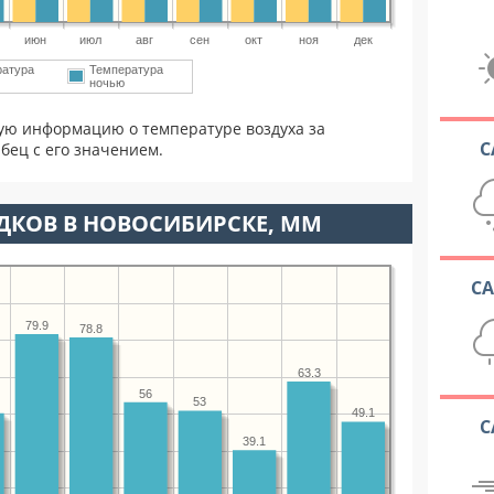
июн
июл
авг
сен
окт
ноя
дек
ратура
Температура
ночью
ую информацию о температуре воздуха за
С
бец с его значением.
ДКОВ В НОВОСИБИРСКЕ, ММ
С
79.9
78.8
63.3
56
53
49.1
С
39.1