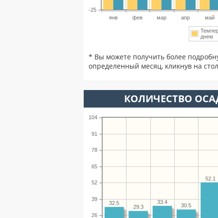
-25
янв
фев
мар
апр
май
Темпе
днем
* Вы можете получить более подробн
определенный месяц, кликнув на стол
КОЛИЧЕСТВО ОСА
104
91
78
65
52.1
52
39
33.4
32.5
30.5
29.3
26