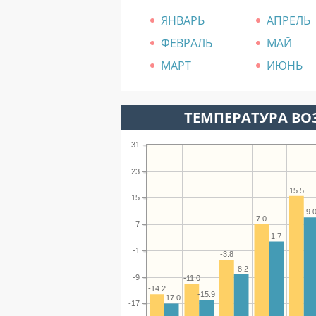
ЯНВАРЬ
АПРЕЛЬ
ФЕВРАЛЬ
МАЙ
МАРТ
ИЮНЬ
ТЕМПЕРАТУРА ВОЗ
31
23
15.5
15
9.
7.0
7
1.7
-1
-3.8
-8.2
-9
-11.0
-14.2
-15.9
-17.0
-17