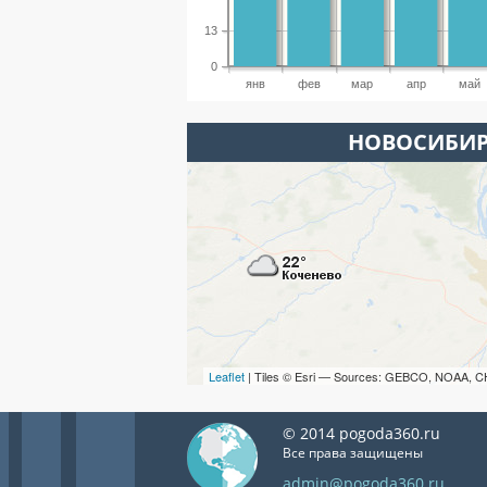
13
0
янв
фев
мар
апр
май
НОВОСИБИР
Leaflet
| Tiles © Esri — Sources: GEBCO, NOAA, C
© 2014 pogoda360.ru
Все права защищены
admin@pogoda360.ru