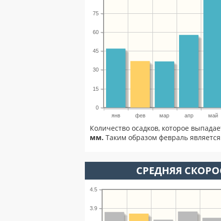
75
60
45
30
15
0
янв
фев
мар
апр
май
Количество осадков, которое выпада
мм.
Таким образом февраль является 
СРЕДНЯЯ СКОРОС
4.5
3.9