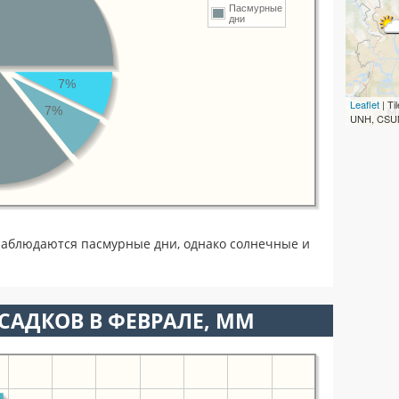
Пасмурные
дни
7%
Leaflet
| T
7%
UNH, CSUM
аблюдаются пасмурные дни, однако солнечные и
САДКОВ В ФЕВРАЛЕ, ММ