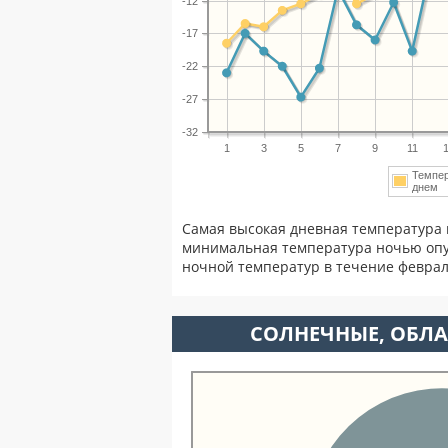
-12
-17
-22
-27
-32
1
3
5
7
9
11
Темпе
днем
Самая высокая дневная температура 
минимальная температура ночью опу
ночной температур в течение февра
CОЛНЕЧНЫЕ, ОБЛА