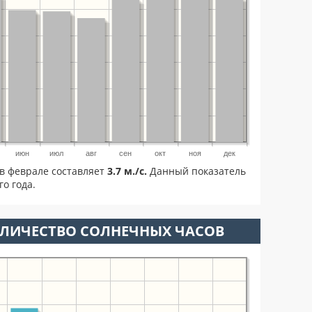
июн
июл
авг
сен
окт
ноя
дек
в феврале составляет
3.7 м./с.
Данный показатель
о года.
ОЛИЧЕСТВО СОЛНЕЧНЫХ ЧАСОВ