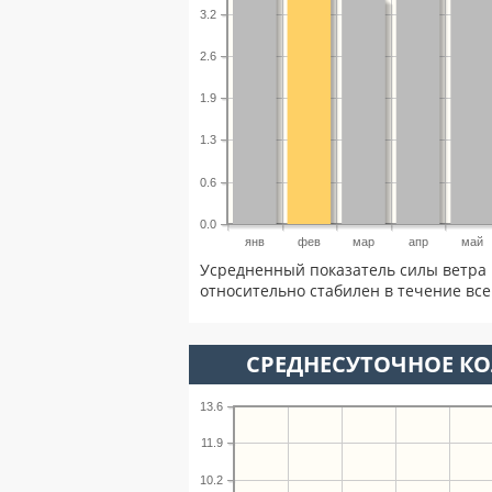
3.2
2.6
1.9
1.3
0.6
0.0
янв
фев
мар
апр
май
Усредненный показатель силы ветра 
относительно стабилен в течение всег
СРЕДНЕСУТОЧНОЕ К
13.6
11.9
10.2