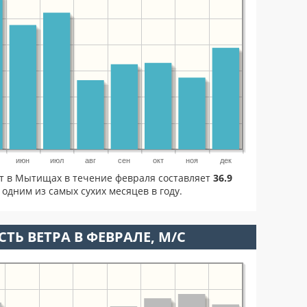
июн
июл
авг
сен
окт
ноя
дек
ет в Мытищах в течение февраля составляет
36.9
одним из самых сухих месяцев в году.
ТЬ ВЕТРА В ФЕВРАЛЕ, М/С