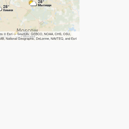
iles © Esri — Sources: GEBCO, NOAA, CHS, OSU,
B, National Geographic, DeLorme, NAVTEQ, and Esri