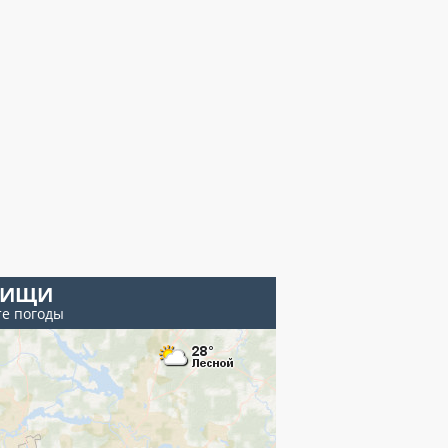
ТИЩИ
те погоды