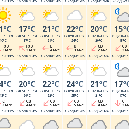
ДКИ:
11%
ОСАДКИ:
4%
ОСАДКИ:
3%
ОСАДКИ:
2%
ОСАДКИ:
12%
ОСАДКИ:
1
°C
17
°C
21
°C
22
°C
20
°C
15
°
ЩАЕТСЯ:
ОЩУЩАЕТСЯ:
ОЩУЩАЕТСЯ:
ОЩУЩАЕТСЯ:
ОЩУЩАЕТСЯ:
ОЩУЩАЕТ
10°C
17°C
21°C
24°C
20°C
15°C
ЮВ
ЮВ
В
В
СВ
СВ
2 м/с
3 м/с
4 м/с
3 м/с
2 м/с
3 м
ДКИ:
10%
ОСАДКИ:
4%
ОСАДКИ:
2%
ОСАДКИ:
4%
ОСАДКИ:
5%
ОСАДКИ:
4
°C
20
°C
22
°C
24
°C
21
°C
17
°
ЩАЕТСЯ:
ОЩУЩАЕТСЯ:
ОЩУЩАЕТСЯ:
ОЩУЩАЕТСЯ:
ОЩУЩАЕТСЯ:
ОЩУЩАЕТ
13°C
20°C
22°C
25°C
21°C
17°C
С
СВ
СВ
СВ
СВ
С
3 м/с
4 м/с
5 м/с
5 м/с
4 м/с
3 м
ДКИ:
11%
ОСАДКИ:
4%
ОСАДКИ:
4%
ОСАДКИ:
3%
ОСАДКИ:
6%
ОСАДКИ: