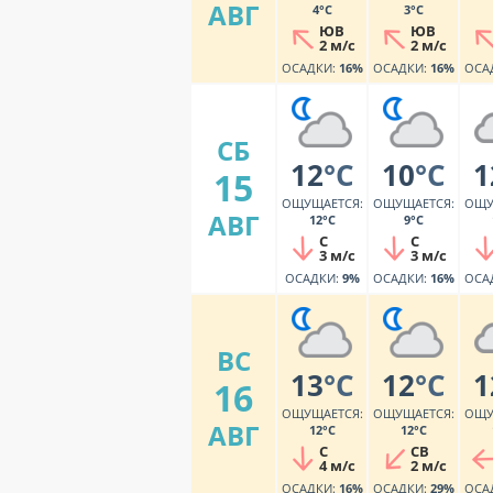
АВГ
4°C
3°C
ЮВ
ЮВ
2 м/с
2 м/с
ОСАДКИ:
16%
ОСАДКИ:
16%
ОСА
СБ
12
°C
10
°C
1
15
ОЩУЩАЕТСЯ:
ОЩУЩАЕТСЯ:
ОЩУ
АВГ
12°C
9°C
С
С
3 м/с
3 м/с
ОСАДКИ:
9%
ОСАДКИ:
16%
ОСА
ВС
13
°C
12
°C
1
16
ОЩУЩАЕТСЯ:
ОЩУЩАЕТСЯ:
ОЩУ
АВГ
12°C
12°C
С
СВ
4 м/с
2 м/с
ОСАДКИ:
16%
ОСАДКИ:
29%
ОСА