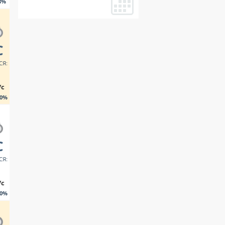
8%
C
СЯ:
/с
10%
C
СЯ:
/с
10%