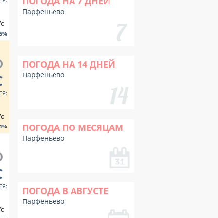
ПОГОДА НА 7 ДНЕЙ
СЯ:
Парфеньево
/с
55%
ПОГОДА НА 14 ДНЕЙ
Парфеньево
C
СЯ:
/с
ПОГОДА ПО МЕСЯЦАМ
11%
Парфеньево
C
СЯ:
ПОГОДА В АВГУСТЕ
Парфеньево
/с