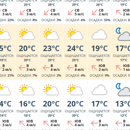
ЩАЕТСЯ:
ОЩУЩАЕТСЯ:
ОЩУЩАЕТСЯ:
ОЩУЩАЕТСЯ:
ОЩУЩАЕТСЯ:
ОЩУЩАЕТ
18°C
25°C
28°C
29°C
26°C
19°C
СВ
СВ
СВ
СВ
СВ
ЮВ
3 м/с
3 м/с
4 м/с
5 м/с
2 м/с
2 м
ДКИ:
22%
ОСАДКИ:
8%
ОСАДКИ:
3%
ОСАДКИ:
4%
ОСАДКИ:
33%
ОСАДКИ:
5
°C
20
°C
23
°C
24
°C
19
°C
17
°
ЩАЕТСЯ:
ОЩУЩАЕТСЯ:
ОЩУЩАЕТСЯ:
ОЩУЩАЕТСЯ:
ОЩУЩАЕТСЯ:
ОЩУЩАЕТ
15°C
20°C
25°C
25°C
19°C
17°C
В
В
В
В
ЮВ
ЮВ
2 м/с
3 м/с
4 м/с
4 м/с
2 м/с
1 м
ДКИ:
21%
ОСАДКИ:
7%
ОСАДКИ:
2%
ОСАДКИ:
4%
ОСАДКИ:
9%
ОСАДКИ:
4
°C
16
°C
20
°C
20
°C
17
°C
13
°
ЩАЕТСЯ:
ОЩУЩАЕТСЯ:
ОЩУЩАЕТСЯ:
ОЩУЩАЕТСЯ:
ОЩУЩАЕТСЯ:
ОЩУЩАЕТ
14°C
16°C
20°C
20°C
17°C
12°C
ЮВ
ЮВ
ЮВ
ЮВ
В
В
3 м/с
4 м/с
4 м/с
4 м/с
3 м/с
3 м