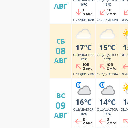
ОЩУЩАЕТСЯ:
ОЩУЩАЕТСЯ:
ОЩУ
АВГ
16°C
16°C
С
СВ
3 м/с
2 м/с
ОСАДКИ:
60%
ОСАДКИ:
42%
ОСА
СБ
17
°C
15
°C
1
08
ОЩУЩАЕТСЯ:
ОЩУЩАЕТСЯ:
ОЩУ
АВГ
17°C
15°C
ЮВ
ЮВ
2 м/с
2 м/с
ОСАДКИ:
43%
ОСАДКИ:
42%
ОСА
ВС
16
°C
14
°C
1
09
ОЩУЩАЕТСЯ:
ОЩУЩАЕТСЯ:
ОЩУ
АВГ
16°C
14°C
В
В
2 м/с
2 м/с