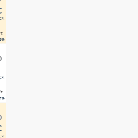
C
СЯ:
/с
25%
СЯ:
/с
11%
C
СЯ: