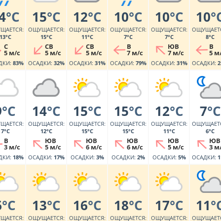
4
°C
15
°C
12
°C
10
°C
10
°C
10
°
ЩАЕТСЯ:
ОЩУЩАЕТСЯ:
ОЩУЩАЕТСЯ:
ОЩУЩАЕТСЯ:
ОЩУЩАЕТСЯ:
ОЩУЩАЕТ
13°C
15°C
11°C
7°C
7°C
8°C
С
СВ
СВ
В
ЮВ
В
5 м/с
5 м/с
5 м/с
7 м/с
7 м/с
5 м
ДКИ:
83%
ОСАДКИ:
32%
ОСАДКИ:
31%
ОСАДКИ:
79%
ОСАДКИ:
31%
ОСАДКИ:
9
°C
14
°C
15
°C
15
°C
12
°C
7
°C
ЩАЕТСЯ:
ОЩУЩАЕТСЯ:
ОЩУЩАЕТСЯ:
ОЩУЩАЕТСЯ:
ОЩУЩАЕТСЯ:
ОЩУЩАЕТ
7°C
12°C
15°C
15°C
11°C
6°C
В
ЮВ
ЮВ
ЮВ
ЮВ
ЮВ
3 м/с
5 м/с
6 м/с
6 м/с
5 м/с
3 м
ДКИ:
18%
ОСАДКИ:
17%
ОСАДКИ:
3%
ОСАДКИ:
2%
ОСАДКИ:
5%
ОСАДКИ:
6
°C
13
°C
16
°C
18
°C
17
°C
11
°
ЩАЕТСЯ:
ОЩУЩАЕТСЯ:
ОЩУЩАЕТСЯ:
ОЩУЩАЕТСЯ:
ОЩУЩАЕТСЯ:
ОЩУЩАЕТ