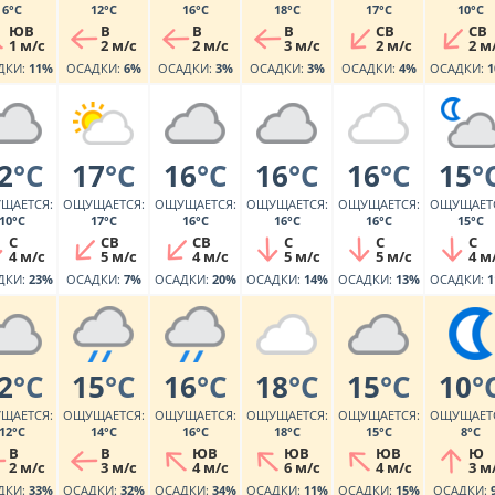
6°C
12°C
16°C
18°C
17°C
10°C
ЮВ
В
В
В
СВ
СВ
1 м/с
2 м/с
2 м/с
3 м/с
2 м/с
2 м
ДКИ:
11%
ОСАДКИ:
6%
ОСАДКИ:
3%
ОСАДКИ:
3%
ОСАДКИ:
4%
ОСАДКИ:
2
°C
17
°C
16
°C
16
°C
16
°C
15
°
ЩАЕТСЯ:
ОЩУЩАЕТСЯ:
ОЩУЩАЕТСЯ:
ОЩУЩАЕТСЯ:
ОЩУЩАЕТСЯ:
ОЩУЩАЕТ
10°C
17°C
16°C
16°C
16°C
15°C
С
СВ
СВ
С
С
С
4 м/с
5 м/с
4 м/с
5 м/с
5 м/с
4 м
ДКИ:
23%
ОСАДКИ:
7%
ОСАДКИ:
20%
ОСАДКИ:
14%
ОСАДКИ:
13%
ОСАДКИ:
2
°C
15
°C
16
°C
18
°C
15
°C
10
°
ЩАЕТСЯ:
ОЩУЩАЕТСЯ:
ОЩУЩАЕТСЯ:
ОЩУЩАЕТСЯ:
ОЩУЩАЕТСЯ:
ОЩУЩАЕТ
12°C
14°C
16°C
18°C
15°C
8°C
В
В
ЮВ
ЮВ
ЮВ
Ю
2 м/с
3 м/с
4 м/с
6 м/с
4 м/с
3 м
ДКИ:
33%
ОСАДКИ:
32%
ОСАДКИ:
34%
ОСАДКИ:
11%
ОСАДКИ:
15%
ОСАДКИ: