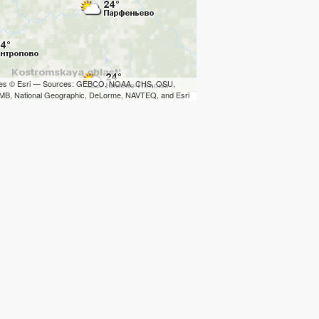
iles © Esri — Sources: GEBCO, NOAA, CHS, OSU,
B, National Geographic, DeLorme, NAVTEQ, and Esri