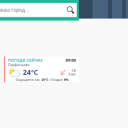
ПОГОДА СЕЙЧАС
09:00
Парфеньево
24
°C
СВ
3 м/с
Ощущается как:
25°C
/ Осадки:
8%