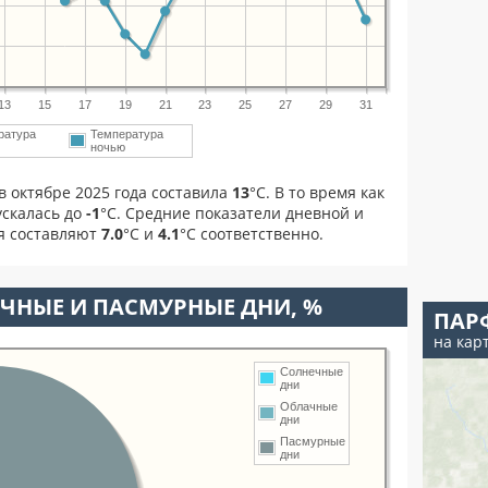
13
15
17
19
21
23
25
27
29
31
ратура
Температура
м
ночью
в октябре 2025 года составила
13
°С. В то время как
скалась до
-1
°C. Средние показатели дневной и
я составляют
7.0
°С и
4.1
°С соответственно.
ЧНЫЕ И ПАСМУРНЫЕ ДНИ, %
ПАР
на кар
Солнечные
дни
Облачные
дни
Пасмурные
дни