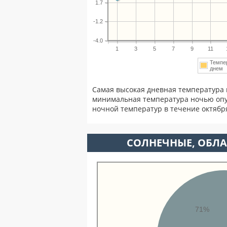
1.7
-1.2
-4.0
1
3
5
7
9
11
Темпе
дне
Самая высокая дневная температура 
минимальная температура ночью опу
ночной температур в течение октябр
CОЛНЕЧНЫЕ, ОБЛА
71%