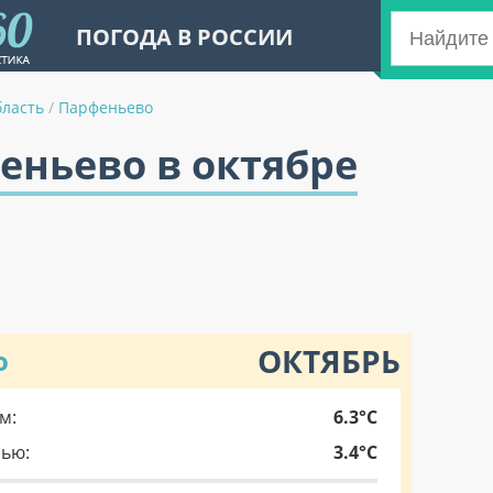
ПОГОДА В РОССИИ
бласть
/
Парфеньево
еньево в октябре
ОКТЯБРЬ
о
м:
6.3°C
чью:
3.4°C