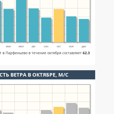
июн
июл
авг
сен
окт
ноя
дек
т в Парфеньево в течение октября составляет
62.3
ТЬ ВЕТРА В ОКТЯБРЕ, М/С