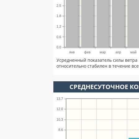
2.5
1.8
1.2
0.6
0.0
янв
фев
мар
апр
май
Усредненный показатель силы ветра 
относительно стабилен в течение всег
СРЕДНЕСУТОЧНОЕ К
13.7
12.0
10.3
8.6