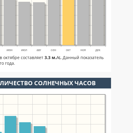
июн
июл
авг
сен
окт
ноя
дек
в октябре составляет
3.3 м./с.
Данный показатель
о года.
ОЛИЧЕСТВО СОЛНЕЧНЫХ ЧАСОВ