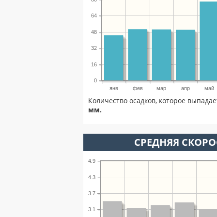
64
48
32
16
0
янв
фев
мар
апр
май
Количество осадков, которое выпадае
мм.
СРЕДНЯЯ СКОРОС
4.9
4.3
3.7
3.1