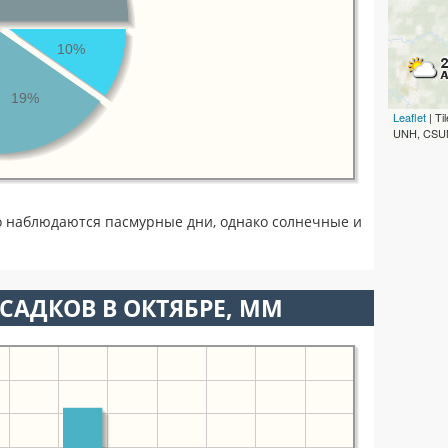
10%
19%
Leaflet
| T
UNH, CSUM
о наблюдаются пасмурные дни, однако солнечные и
САДКОВ В ОКТЯБРЕ, ММ