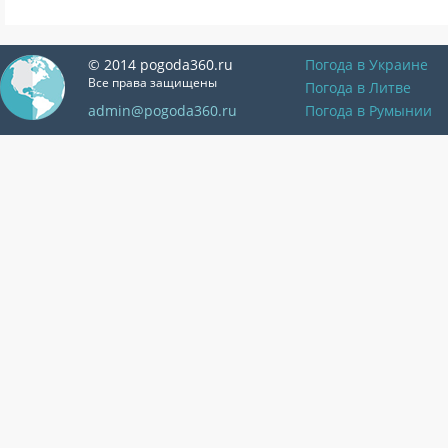
© 2014 pogoda360.ru
Погода в Украине
Все права защищены
Погода в Литве
admin@pogoda360.ru
Погода в Румынии