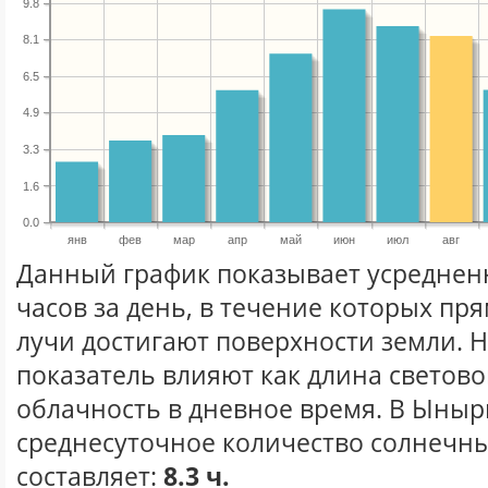
9.8
8.1
6.5
4.9
3.3
1.6
0.0
янв
фев
мар
апр
май
июн
июл
авг
Данный график показывает усреднен
часов за день, в течение которых п
лучи достигают поверхности земли. 
показатель влияют как длина световог
облачность в дневное время. В Ыныр
среднесуточное количество солнечных
составляет:
8.3 ч.