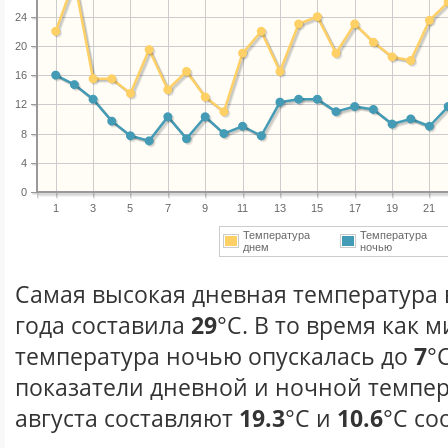
24
20
16
12
8
4
0
1
3
5
7
9
11
13
15
17
19
21
Температура
Температура
днем
ночью
Самая высокая дневная температура в
года составила
29
°С. В то время как
температура ночью опускалась до
7
°
показатели дневной и ночной темпер
августа составляют
19.3
°С и
10.6
°С со