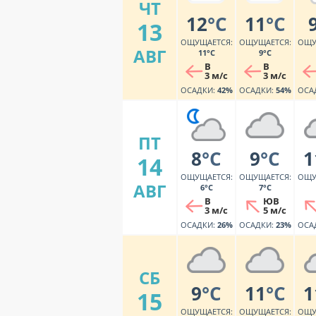
ЧТ
12
°C
11
°C
13
ОЩУЩАЕТСЯ:
ОЩУЩАЕТСЯ:
ОЩУ
АВГ
11°C
9°C
В
В
3 м/с
3 м/с
ОСАДКИ:
42%
ОСАДКИ:
54%
ОСА
ПТ
8
°C
9
°C
1
14
ОЩУЩАЕТСЯ:
ОЩУЩАЕТСЯ:
ОЩУ
АВГ
6°C
7°C
В
ЮВ
3 м/с
5 м/с
ОСАДКИ:
26%
ОСАДКИ:
23%
ОСА
СБ
9
°C
11
°C
1
15
ОЩУЩАЕТСЯ:
ОЩУЩАЕТСЯ:
ОЩУ