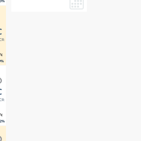
13%
C
СЯ:
/с
9%
C
СЯ:
/с
22%