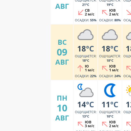
ОЩУЩАЕТСЯ:
ОЩУЩАЕТСЯ:
ОЩУ
АВГ
21°C
19°C
СВ
ЮВ
2 м/с
2 м/с
ОСАДКИ:
55%
ОСАДКИ:
80%
ОСА
ВС
18
°C
18
°C
1
09
ОЩУЩАЕТСЯ:
ОЩУЩАЕТСЯ:
ОЩУ
АВГ
18°C
18°C
Ю
ЮВ
1 м/с
1 м/с
ОСАДКИ:
22%
ОСАДКИ:
24%
ОСА
ПН
14
°C
11
°C
1
10
ОЩУЩАЕТСЯ:
ОЩУЩАЕТСЯ:
ОЩУ
АВГ
13°C
10°C
ЮВ
ЮВ
3 м/с
2 м/с