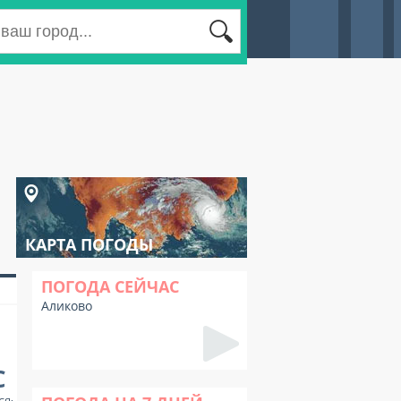
КАРТА ПОГОДЫ
ПОГОДА СЕЙЧАС
Аликово
C