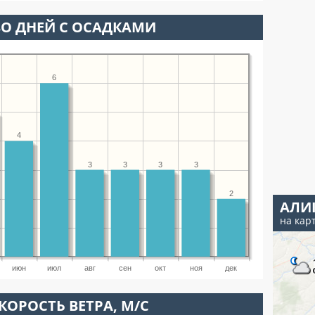
О ДНЕЙ С ОСАДКАМИ
6
4
3
3
3
3
2
АЛИ
на кар
июн
июл
авг
сен
окт
ноя
дек
КОРОСТЬ ВЕТРА, М/С