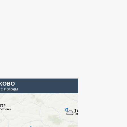
КОВО
те погоды