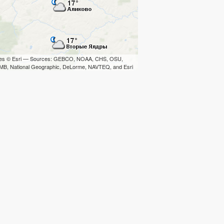
iles © Esri — Sources: GEBCO, NOAA, CHS, OSU,
B, National Geographic, DeLorme, NAVTEQ, and Esri