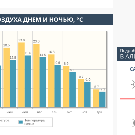
ЗДУХА ДНЕМ И НОЧЬЮ, °C
23.8
23.0
20.5
Подроб
16.3
15.6
В А
14.5
12.8
9.6
3
8.9
С
5.1
0.7
-1.0
-5.7
-7.2
июн
июл
авг
сен
окт
ноя
дек
ратура
Температура
ночью