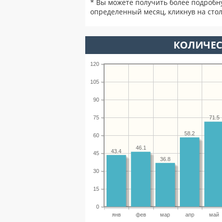
* Вы можете получить более подробн
определенный месяц, кликнув на стол
КОЛИЧЕС
120
105
90
75
71.5
58.2
60
46.1
43.4
45
36.8
30
15
0
янв
фев
мар
апр
май