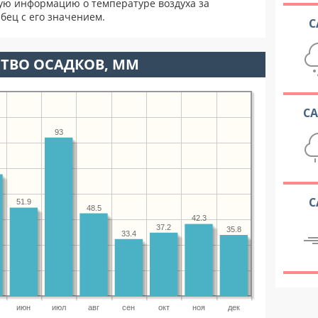
ую информацию о температуре воздуха за
бец с его значением.
С
ТВО ОСАДКОВ, ММ
С
93
С
51.9
48.5
42.3
37.2
35.8
33.4
июн
июл
авг
сен
окт
ноя
дек