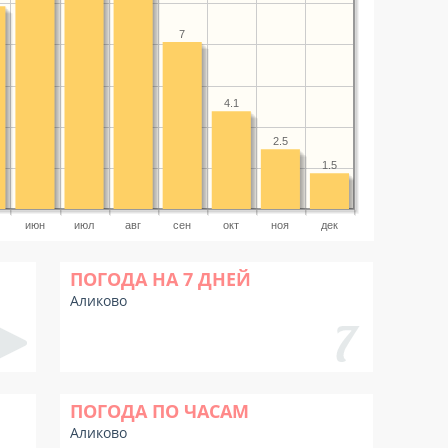
7
4.1
2.5
1.5
июн
июл
авг
сен
окт
ноя
дек
ПОГОДА НА 7 ДНЕЙ
Аликово
ПОГОДА ПО ЧАСАМ
Аликово