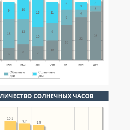
3
6
4
3
10
9
15
11
4
8
13
9
15
25
10
22
18
10
8
7
6
июн
июл
авг
сен
окт
ноя
дек
Облачные
Солнечные
дни
дни
ОЛИЧЕСТВО СОЛНЕЧНЫХ ЧАСОВ
10.1
9.7
9.5