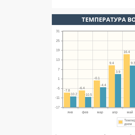
ТЕМПЕРАТУРА ВО
31
25
19
16.4
13
9.4
9.
7
3.9
-0.1
1
-4.4
-6.4
-5
-7.8
-10.2
-10.5
-11
-17
янв
фев
мар
апр
май
Темпе
днем