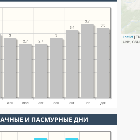
3.7
3.5
3.4
3
3
Leaflet
| T
UNH, CSUM
2.7
2.7
июн
июл
авг
сен
окт
ноя
дек
ЛАЧНЫЕ И ПАСМУРНЫЕ ДНИ