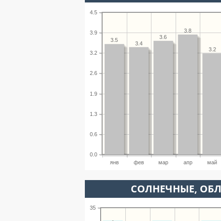
4.5
3.8
3.9
3.6
3.5
3.4
3.2
3.2
2.6
1.9
1.3
0.6
0.0
янв
фев
мар
апр
май
CОЛНЕЧНЫЕ, ОБ
35