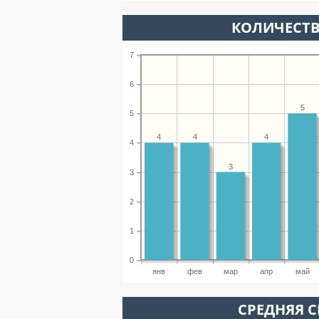
КОЛИЧЕСТВ
7
6
5
5
4
4
4
4
3
3
2
1
0
янв
фев
мар
апр
май
СРЕДНЯЯ С