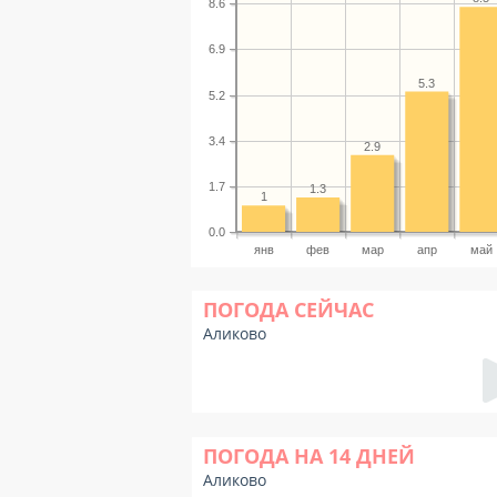
8.6
6.9
5.3
5.2
3.4
2.9
1.7
1.3
1
0.0
янв
фев
мар
апр
май
ПОГОДА СЕЙЧАС
Аликово
ПОГОДА НА 14 ДНЕЙ
Аликово