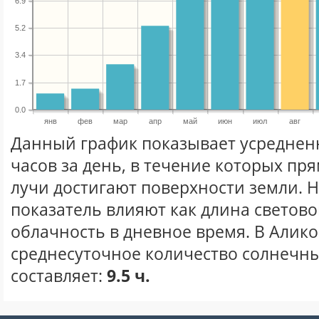
6.9
5.2
3.4
1.7
0.0
янв
фев
мар
апр
май
июн
июл
авг
Данный график показывает усреднен
часов за день, в течение которых п
лучи достигают поверхности земли. 
показатель влияют как длина световог
облачность в дневное время. В Алик
среднесуточное количество солнечных
составляет:
9.5 ч.