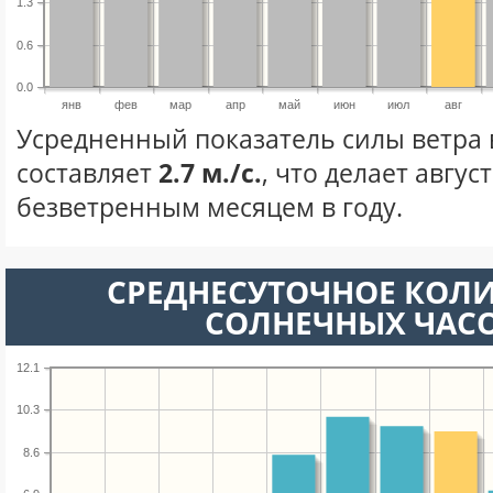
1.3
0.6
0.0
янв
фев
мар
апр
май
июн
июл
авг
Усредненный показатель силы ветра в
составляет
2.7 м./с.
, что делает авгус
безветренным месяцем в году.
СРЕДНЕСУТОЧНОЕ КОЛ
СОЛНЕЧНЫХ ЧАС
12.1
10.3
8.6