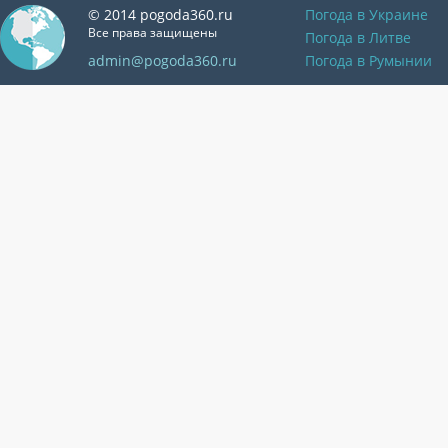
© 2014 pogoda360.ru
Погода в Украине
Все права защищены
Погода в Литве
admin@pogoda360.ru
Погода в Румынии