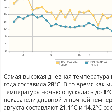
24
20
16
12
8
4
0
1
3
5
7
9
11
13
15
17
19
21
Температура
Температура
днем
ночью
Самая высокая дневная температура в
года составила
28
°С. В то время как
температура ночью опускалась до
8
°
показатели дневной и ночной темпер
августа составляют
21.1
°С и
14.2
°С со