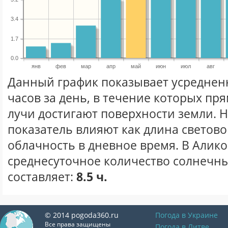
3.4
1.7
0.0
янв
фев
мар
апр
май
июн
июл
авг
Данный график показывает усреднен
часов за день, в течение которых п
лучи достигают поверхности земли. 
показатель влияют как длина световог
облачность в дневное время. В Алик
среднесуточное количество солнечны
составляет:
8.5 ч.
© 2014 pogoda360.ru
Погода в Украине
Все права защищены
Погода в Литве