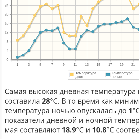
24
20
16
12
8
4
0
1
3
5
7
9
11
13
15
17
19
21
Температура
Температура
днем
ночью
Самая высокая дневная температура в
составила
28
°С. В то время как мини
температура ночью опускалась до
1
°
показатели дневной и ночной темпер
мая составляют
18.9
°С и
10.8
°С соотв