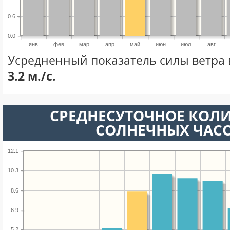
0.6
0.0
янв
фев
мар
апр
май
июн
июл
авг
Усредненный показатель силы ветра 
3.2 м./с.
СРЕДНЕСУТОЧНОЕ КОЛ
СОЛНЕЧНЫХ ЧАС
12.1
10.3
8.6
6.9
5.2