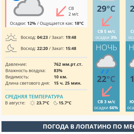
29
°C
СВ
2 м/с
Осадки:
12%
/ Ощущается как:
18°C
СВ 5 м/с
С
Восход:
04:23
/ Закат:
19:48
осадки
3%
ос
НОЧЬ
Н
Восход:
22:20
/ Закат:
15:48
Давление:
762 мм.рт.ст.
Влажность воздуха:
83%
22
°C
Видимость:
10 км.
Длина светового дня:
15 ч. 25 мин.
СРЕДНЯЯ ТЕМПЕРАТУРА
СВ 3 м/с
Ю
В августе:
23.7°C
15.7°C
осадки
66%
ос
ПОГОДА В ЛОПАТИНО ПО М