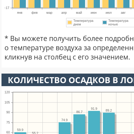
-17
янв
фев
мар
апр
май
июн
июл
авг
Температура
Температура
днем
ночью
* Вы можете получить более подро
о температуре воздуха за определен
кликнув на столбец с его значением.
КОЛИЧЕСТВО ОСАДКОВ В Л
120
105
91.9
89.2
86.7
90
74.9
75
59.9
60
55.2