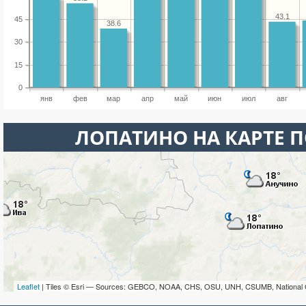
43.1
45
38.6
30
15
0
янв
фев
мар
апр
май
июн
июл
авг
ЛОПАТИНО НА КАРТЕ 
Leaflet
| Tiles © Esri — Sources: GEBCO, NOAA, CHS, OSU, UNH, CSUMB, National 