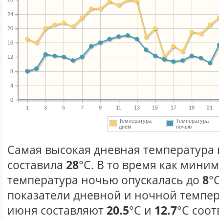
24
20
16
12
8
4
0
1
3
5
7
9
11
13
15
17
19
21
Температура
Температура
днем
ночью
Самая высокая дневная температура 
составила
28
°С. В то время как мини
температура ночью опускалась до
8
°
показатели дневной и ночной темпер
июня составляют
20.5
°С и
12.7
°С соот