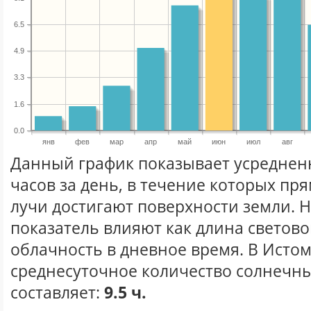
6.5
4.9
3.3
1.6
0.0
янв
фев
мар
апр
май
июн
июл
авг
Данный график показывает усреднен
часов за день, в течение которых п
лучи достигают поверхности земли. 
показатель влияют как длина световог
облачность в дневное время. В Исто
среднесуточное количество солнечны
составляет:
9.5 ч.