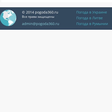
© 2014 pogoda360.ru
Погода в Украине
Все права защищены
Погода в Литве
admin@pogoda360.ru
Погода в Румынии