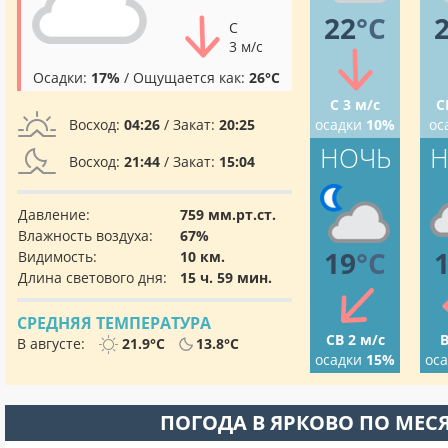
22
°C
С
3 м/с
Осадки:
17%
/ Ощущается как:
26°C
С 3 м/с
С
Восход:
04:26
/ Закат:
20:25
осадки
10%
ос
НОЧЬ
Н
Восход:
21:44
/ Закат:
15:04
Давление:
759 мм.рт.ст.
Влажность воздуха:
67%
19
°C
Видимость:
10 км.
Длина светового дня:
15 ч. 59 мин.
СРЕДНЯЯ ТЕМПЕРАТУРА
СВ 2 м/с
В
В августе:
21.9°C
13.8°C
осадки
15%
ос
ПОГОДА В ЯРКОВО ПО МЕС