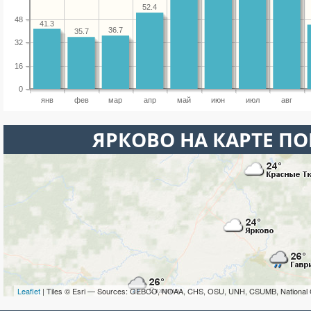
52.4
48
41.3
36.7
35.7
32
16
0
янв
фев
мар
апр
май
июн
июл
авг
ЯРКОВО НА КАРТЕ П
Leaflet
| Tiles © Esri — Sources: GEBCO, NOAA, CHS, OSU, UNH, CSUMB, National 