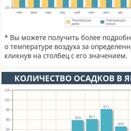
-15
янв
фев
мар
апр
май
июн
июл
авг
Температура
Температура
днем
ночью
* Вы можете получить более подро
о температуре воздуха за определен
кликнув на столбец с его значением.
КОЛИЧЕСТВО ОСАДКОВ В Я
128
112
97.1
96
80.7
78.9
80
68.6
64