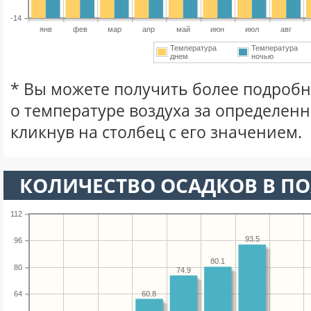
-14
янв
фев
мар
апр
май
июн
июл
авг
Температура
Температура
днем
ночью
* Вы можете получить более подро
о температуре воздуха за определен
кликнув на столбец с его значением.
КОЛИЧЕСТВО ОСАДКОВ В П
112
93.5
96
80.1
80
74.9
60.8
64