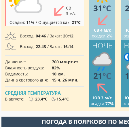
31
°C
СВ
3 м/с
Осадки:
11%
/ Ощущается как:
21°C
СВ 4 м/с
Ю
Восход:
04:46
/ Закат:
20:12
осадки
2%
ос
НОЧЬ
Н
Восход:
22:43
/ Закат:
16:14
Давление:
760 мм.рт.ст.
Влажность воздуха:
82%
21
°C
Видимость:
10 км.
Длина светового дня:
15 ч. 26 мин.
СРЕДНЯЯ ТЕМПЕРАТУРА
ЮВ 3 м/с
Ю
В августе:
23.4°C
15.4°C
осадки
77%
ос
ПОГОДА В ПОЯРКОВО ПО М