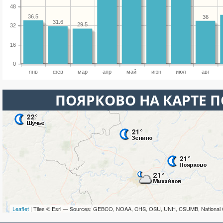
48
36.5
36
31.6
29.5
32
16
0
янв
фев
мар
апр
май
июн
июл
авг
ПОЯРКОВО НА КАРТЕ 
Leaflet
| Tiles © Esri — Sources: GEBCO, NOAA, CHS, OSU, UNH, CSUMB, National 