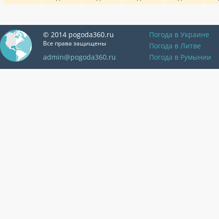
© 2014 pogoda360.ru
Погода в Украине
Все права защищены
Погода в Литве
admin@pogoda360.ru
Погода в Румынии