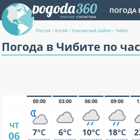
ПОГОДА 
Россия
/
Алтай
/
Улаганский район
/
Чибит
Погода в Чибите по ча
00:00
03:00
06:00
09:00
1
ЧТ
7
°C
6
°C
10
°C
18
°C
2
06