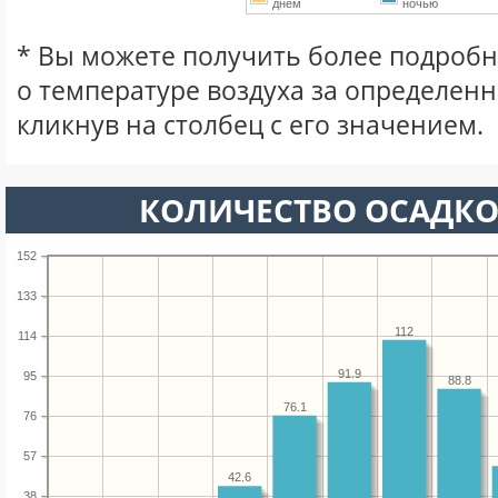
днем
ночью
* Вы можете получить более подро
о температуре воздуха за определен
кликнув на столбец с его значением.
КОЛИЧЕСТВО ОСАДКО
152
133
112
114
91.9
95
88.8
76.1
76
57
42.6
38