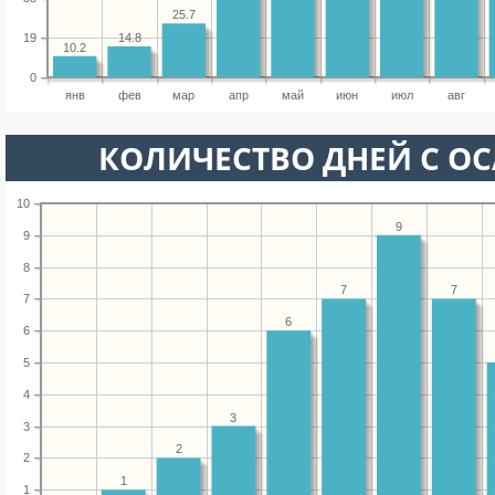
25.7
14.8
19
10.2
0
янв
фев
мар
апр
май
июн
июл
авг
КОЛИЧЕСТВО ДНЕЙ С О
10
9
9
8
7
7
7
6
6
5
4
3
3
2
2
1
1