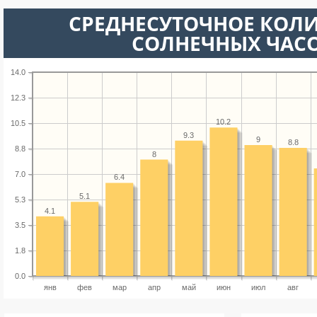
СРЕДНЕСУТОЧНОЕ КОЛ
СОЛНЕЧНЫХ ЧАС
14.0
12.3
10.2
10.5
9.3
9
8.8
8.8
8
7.0
6.4
5.1
5.3
4.1
3.5
1.8
0.0
янв
фев
мар
апр
май
июн
июл
авг