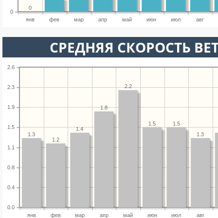
0
0
янв
фев
мар
апр
май
июн
июл
авг
СРЕДНЯЯ СКОРОСТЬ ВЕТ
2.6
2.2
2.3
1.9
1.8
1.5
1.5
1.5
1.4
1.3
1.3
1.2
1.1
0.8
0.4
0.0
янв
фев
мар
апр
май
июн
июл
авг