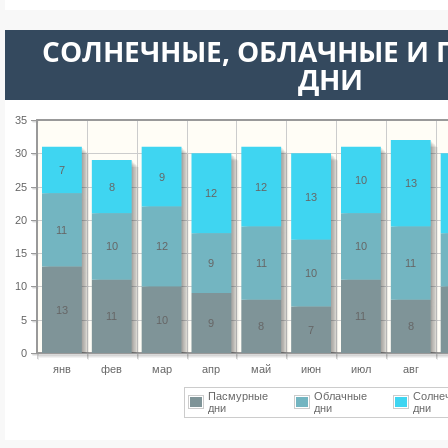
CОЛНЕЧНЫЕ, ОБЛАЧНЫЕ И
ДНИ
35
30
7
9
10
13
25
8
12
12
13
20
11
10
12
10
15
9
11
11
10
10
13
11
11
5
10
9
8
8
7
0
янв
фев
мар
апр
май
июн
июл
авг
Пасмурные
Облачные
Солне
дни
дни
дни