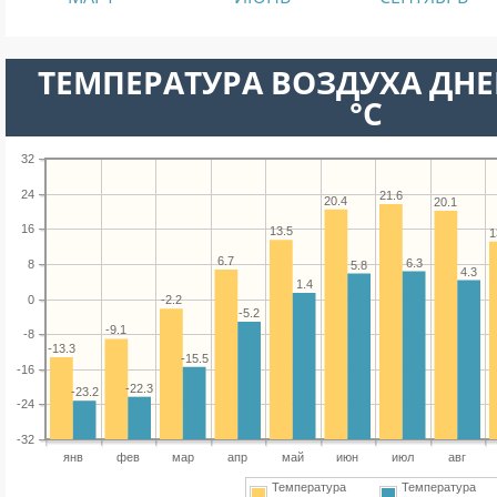
ТЕМПЕРАТУРА ВОЗДУХА ДНЕ
°C
32
24
21.6
20.4
20.1
16
13.5
1
6.7
6.3
8
5.8
4.3
1.4
0
-2.2
-5.2
-9.1
-8
-13.3
-15.5
-16
-22.3
-23.2
-24
-32
янв
фев
мар
апр
май
июн
июл
авг
Температура
Температура