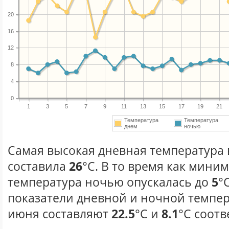
20
16
12
8
4
0
1
3
5
7
9
11
13
15
17
19
21
Температура
Температура
днем
ночью
Самая высокая дневная температура 
составила
26
°С. В то время как мини
температура ночью опускалась до
5
°
показатели дневной и ночной темпер
июня составляют
22.5
°С и
8.1
°С соотв