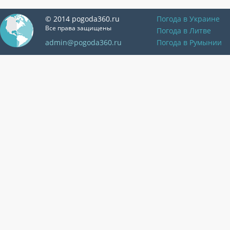
© 2014 pogoda360.ru
Погода в Украине
Все права защищены
Погода в Литве
admin@pogoda360.ru
Погода в Румынии