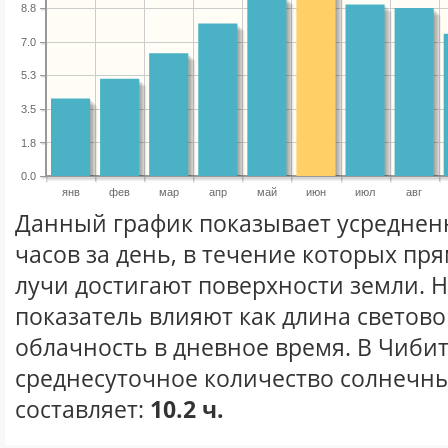
8.8
7.0
5.3
3.5
1.8
0.0
янв
фев
мар
апр
май
июн
июл
авг
Данный график показывает усреднен
часов за день, в течение которых п
лучи достигают поверхности земли. 
показатель влияют как длина световог
облачность в дневное время. В Чиби
среднесуточное количество солнечны
составляет:
10.2 ч.