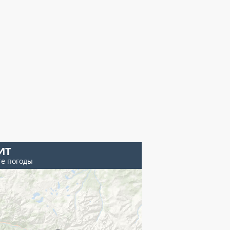
ИТ
те погоды