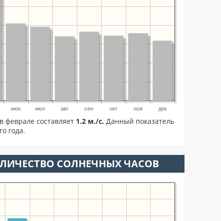
июн
июл
авг
сен
окт
ноя
дек
в феврале составляет
1.2 м./с.
Данный показатель
о года.
ОЛИЧЕСТВО СОЛНЕЧНЫХ ЧАСОВ