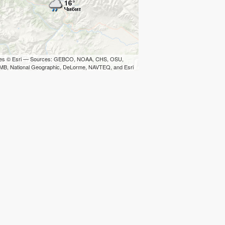
iles © Esri — Sources: GEBCO, NOAA, CHS, OSU,
B, National Geographic, DeLorme, NAVTEQ, and Esri