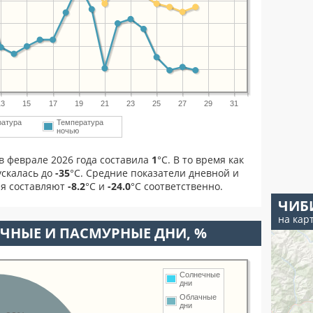
13
15
17
19
21
23
25
27
29
31
ратура
Температура
ночью
в феврале 2026 года составила
1
°С. В то время как
скалась до
-35
°C. Средние показатели дневной и
ля составляют
-8.2
°С и
-24.0
°С соответственно.
ЧИБ
на кар
ЧНЫЕ И ПАСМУРНЫЕ ДНИ, %
Солнечные
дни
Облачные
дни