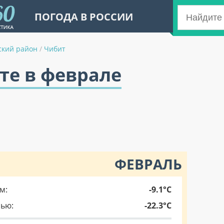
ПОГОДА В РОССИИ
ский район
/
Чибит
те в феврале
ФЕВРАЛЬ
м:
-9.1°C
чью:
-22.3°C