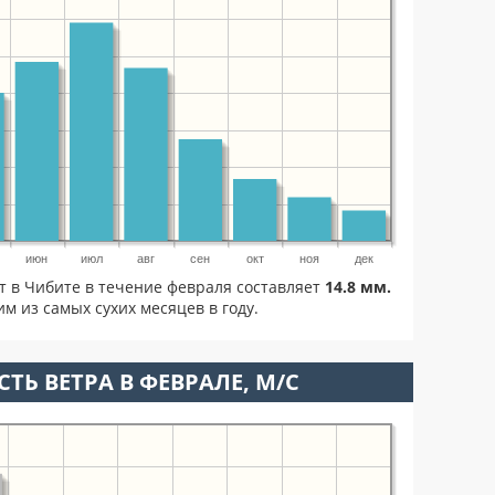
июн
июл
авг
сен
окт
ноя
дек
т в Чибите в течение февраля составляет
14.8 мм.
м из самых сухих месяцев в году.
ТЬ ВЕТРА В ФЕВРАЛЕ, М/С