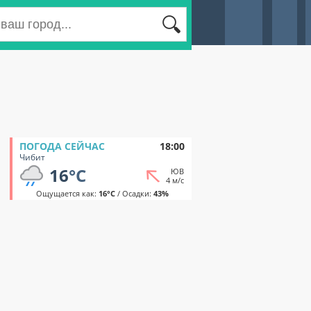
ПОГОДА СЕЙЧАС
18:00
Чибит
16
°C
ЮВ
4 м/с
Ощущается как:
16°C
/ Осадки:
43%