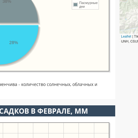
38%
Пасмурные
дни
Leaflet
| T
UNH, CSUM
28%
менчива - количество солнечных, облачных и
САДКОВ В ФЕВРАЛЕ, ММ