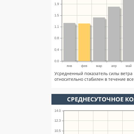
1.9
1.5
1.1
0.8
0.4
0.0
янв
фев
мар
апр
май
Усредненный показатель силы ветра 
относительно стабилен в течение всег
СРЕДНЕСУТОЧНОЕ К
14.0
12.3
10.5