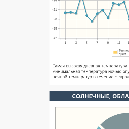
-14
-21
-28
-35
-42
1
3
5
7
9
11
Темпе
днем
Самая высокая дневная температура 
минимальная температура ночью опу
ночной температур в течение февра
CОЛНЕЧНЫЕ, ОБЛА