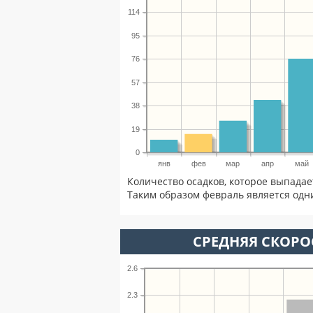
114
95
76
57
38
19
0
янв
фев
мар
апр
май
Количество осадков, которое выпадае
Таким образом февраль является одни
СРЕДНЯЯ СКОРОС
2.6
2.3