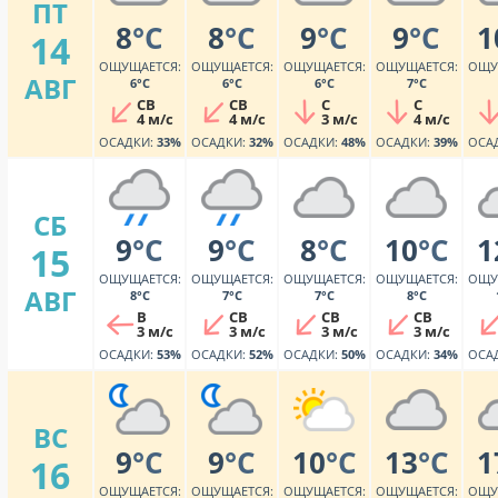
ПТ
8
°C
8
°C
9
°C
9
°C
1
14
ОЩУЩАЕТСЯ:
ОЩУЩАЕТСЯ:
ОЩУЩАЕТСЯ:
ОЩУЩАЕТСЯ:
ОЩУ
АВГ
6°C
6°C
6°C
7°C
СВ
СВ
С
С
4 м/с
4 м/с
3 м/с
4 м/с
ОСАДКИ:
33%
ОСАДКИ:
32%
ОСАДКИ:
48%
ОСАДКИ:
39%
ОСА
СБ
9
°C
9
°C
8
°C
10
°C
1
15
ОЩУЩАЕТСЯ:
ОЩУЩАЕТСЯ:
ОЩУЩАЕТСЯ:
ОЩУЩАЕТСЯ:
ОЩУ
АВГ
8°C
7°C
7°C
8°C
В
СВ
СВ
СВ
3 м/с
3 м/с
3 м/с
3 м/с
ОСАДКИ:
53%
ОСАДКИ:
52%
ОСАДКИ:
50%
ОСАДКИ:
34%
ОСА
ВС
9
°C
9
°C
10
°C
13
°C
1
16
ОЩУЩАЕТСЯ:
ОЩУЩАЕТСЯ:
ОЩУЩАЕТСЯ:
ОЩУЩАЕТСЯ:
ОЩУ