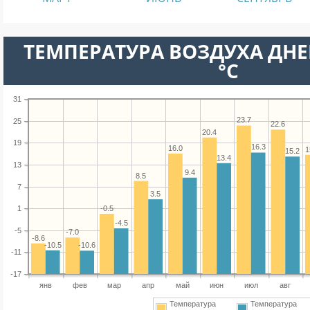
ТЕМПЕРАТУРА ВОЗДУХА ДНЕ
°C
31
23.7
25
22.6
20.4
19
16.3
16.0
1
15.2
13.4
13
9.4
8.5
7
3.5
-0.5
1
-4.5
-5
-7.0
-8.6
-10.5
-10.6
-11
-17
янв
фев
мар
апр
май
июн
июл
авг
Температура
Температура