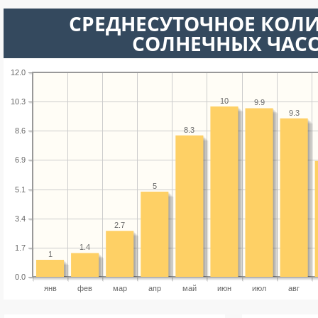
СРЕДНЕСУТОЧНОЕ КОЛ
СОЛНЕЧНЫХ ЧАС
12.0
10
10.3
9.9
9.3
8.3
8.6
6.9
5
5.1
3.4
2.7
1.4
1.7
1
0.0
янв
фев
мар
апр
май
июн
июл
авг