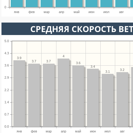
0
янв
фев
мар
апр
май
июн
июл
авг
СРЕДНЯЯ СКОРОСТЬ ВЕТ
5.0
4.3
4
3.9
3.7
3.7
3.6
3.6
3.4
3.2
3.1
2.9
2.2
1.4
0.7
0.0
янв
фев
мар
апр
май
июн
июл
авг