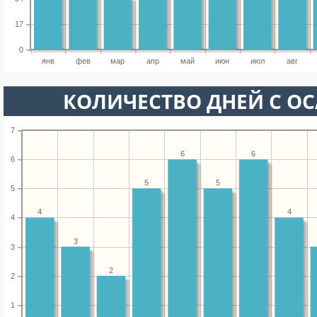
17
0
янв
фев
мар
апр
май
июн
июл
авг
КОЛИЧЕСТВО ДНЕЙ С О
7
6
6
6
5
5
5
4
4
4
3
3
2
2
1