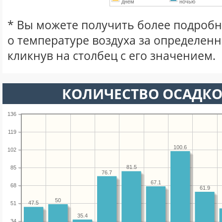
днем
ночью
* Вы можете получить более подро
о температуре воздуха за определен
кликнув на столбец с его значением.
КОЛИЧЕСТВО ОСАДКО
136
119
100.6
102
81.5
85
76.7
67.1
68
61.9
50
47.5
51
35.4
34