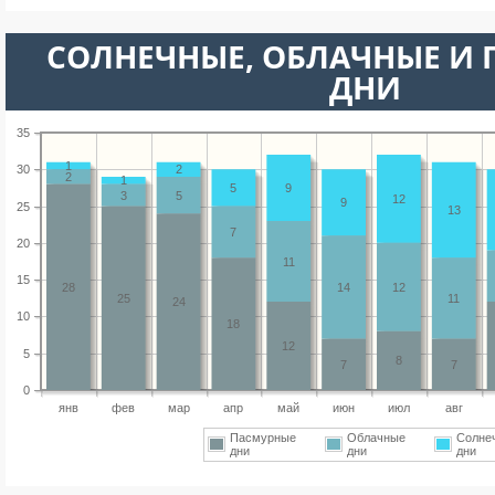
CОЛНЕЧНЫЕ, ОБЛАЧНЫЕ И
ДНИ
35
1
30
2
2
1
5
9
3
5
12
9
25
13
7
20
11
15
28
14
12
25
11
24
10
18
12
5
8
7
7
0
янв
фев
мар
апр
май
июн
июл
авг
Пасмурные
Облачные
Солне
дни
дни
дни