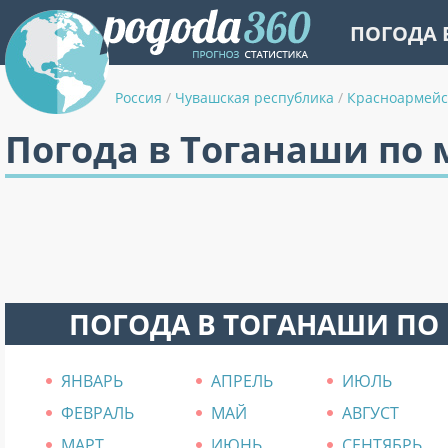
ПОГОДА 
Россия
/
Чувашская республика
/
Красноармейс
Погода в Тоганаши по
ПОГОДА В ТОГАНАШИ ПО
ЯНВАРЬ
АПРЕЛЬ
ИЮЛЬ
ФЕВРАЛЬ
МАЙ
АВГУСТ
МАРТ
ИЮНЬ
СЕНТЯБРЬ