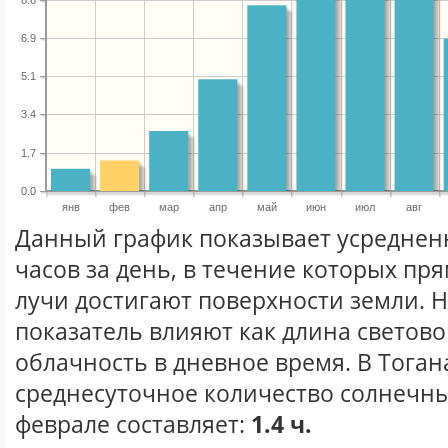
6.9
5.1
3.4
1.7
0.0
янв
фев
мар
апр
май
июн
июл
авг
Данный график показывает усреднен
часов за день, в течение которых п
лучи достигают поверхности земли. 
показатель влияют как длина световог
облачность в дневное время. В Тога
среднесуточное количество солнечны
феврале составляет:
1.4 ч.