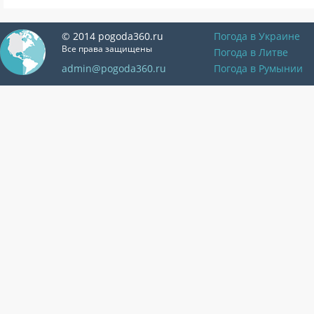
© 2014 pogoda360.ru
Погода в Украине
Все права защищены
Погода в Литве
admin@pogoda360.ru
Погода в Румынии