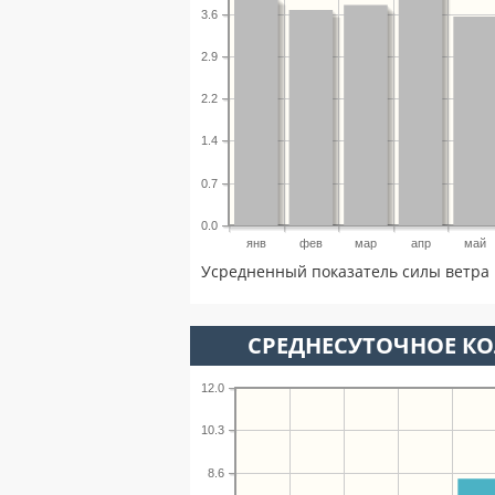
3.6
2.9
2.2
1.4
0.7
0.0
янв
фев
мар
апр
май
Усредненный показатель силы ветра 
СРЕДНЕСУТОЧНОЕ К
12.0
10.3
8.6