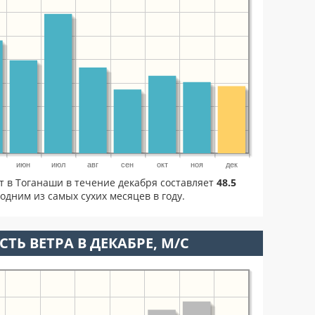
июн
июл
авг
сен
окт
ноя
дек
т в Тоганаши в течение декабря составляет
48.5
одним из самых сухих месяцев в году.
ТЬ ВЕТРА В ДЕКАБРЕ, М/С