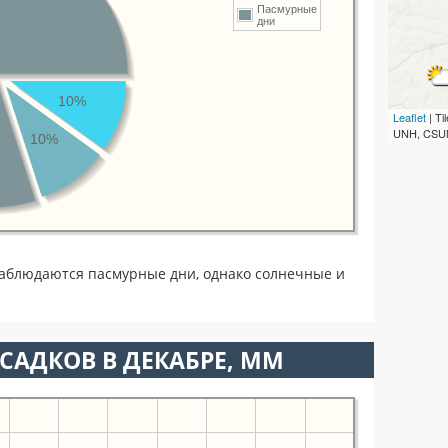
Пасмурные
дни
10%
Leaflet
| T
UNH, CSUM
10%
наблюдаются пасмурные дни, однако солнечные и
САДКОВ В ДЕКАБРЕ, ММ