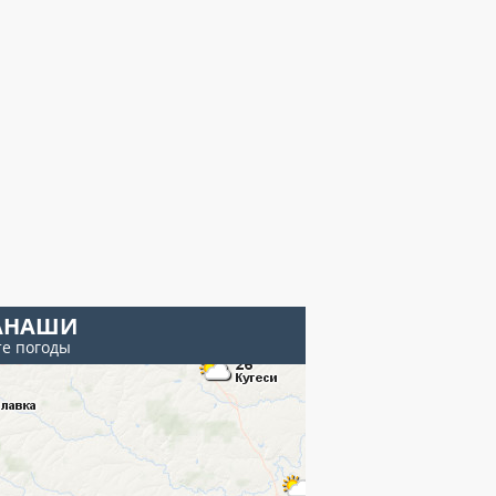
АНАШИ
те погоды