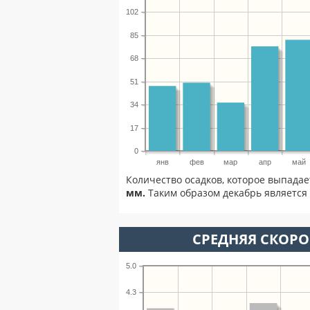
102
85
68
51
34
17
0
янв
фев
мар
апр
май
Количество осадков, которое выпадае
мм.
Таким образом декабрь является 
СРЕДНЯЯ СКОРОС
5.0
4.3