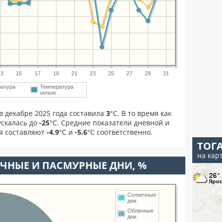
13
15
17
19
21
23
25
27
29
31
ратура
Температура
ночью
в декабре 2025 года составила
3
°С. В то время как
скалась до
-25
°C. Средние показатели дневной и
ря составляют
-4.9
°С и
-5.6
°С соответственно.
ТОГ
на кар
ЧНЫЕ И ПАСМУРНЫЕ ДНИ, %
Солнечные
дни
Облачные
дни