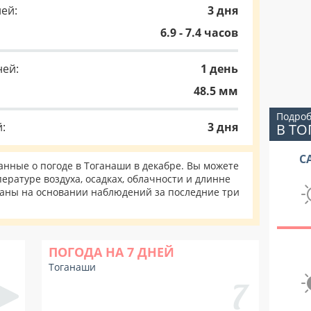
ей:
3 дня
6.9 - 7.4 часов
ней:
1 день
48.5 мм
Подроб
:
3 дня
В Т
С
нные о погоде в Тоганаши в декабре. Вы можете
ературе воздуха, осадках, облачности и длинне
таны на основании наблюдений за последние три
ПОГОДА НА 7 ДНЕЙ
Тоганаши