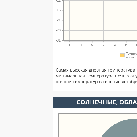
-11
-16
-21
-26
-31
1
3
5
7
9
11
Темпе
днем
Самая высокая дневная температура 
минимальная температура ночью опу
ночной температур в течение декаб
CОЛНЕЧНЫЕ, ОБЛА