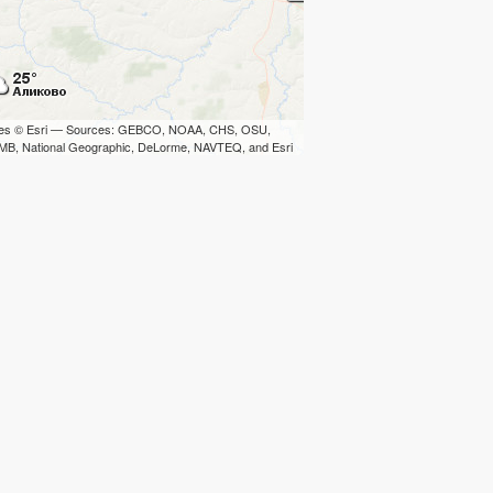
iles © Esri — Sources: GEBCO, NOAA, CHS, OSU,
B, National Geographic, DeLorme, NAVTEQ, and Esri