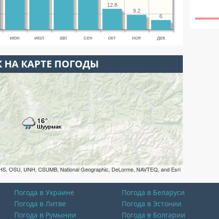
12.8
9.2
6
июн
июл
авг
сен
окт
ноя
дек
 НА КАРТЕ ПОГОДЫ
HS, OSU, UNH, CSUMB, National Geographic, DeLorme, NAVTEQ, and Esri
Погода в Украине
Погода в Беларуси
Погода в Литве
Погода в Эстонии
Погода в Румынии
Погода в Болгарии