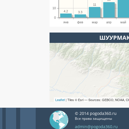
11
10
4.2
3.3
0
янв
фев
мар
апр
май
ШУУРМАК
Leaflet
| Tiles © Esri — Sources: GEBCO, NOAA, C
© 2014 pogoda360.ru
Все права защищены
admin@pogoda360.ru