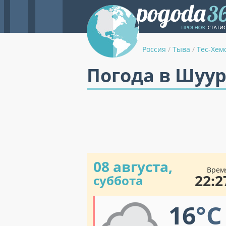
Россия
/
Тыва
/
Тес-Хем
Погода в Шуу
08 августа,
Врем
22:2
суббота
16
°C