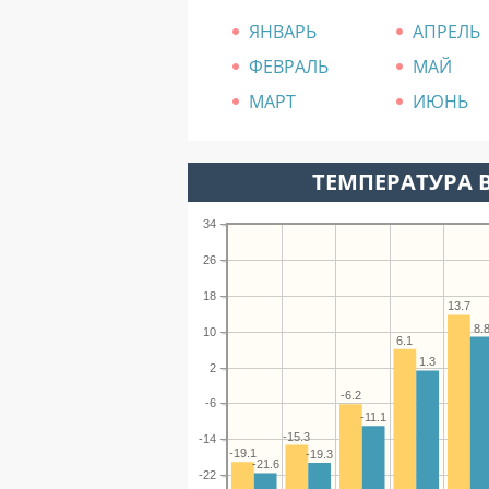
ЯНВАРЬ
АПРЕЛЬ
ФЕВРАЛЬ
МАЙ
МАРТ
ИЮНЬ
ТЕМПЕРАТУРА В
34
26
18
13.7
8.
10
6.1
1.3
2
-6.2
-6
-11.1
-15.3
-14
-19.1
-19.3
-21.6
-22