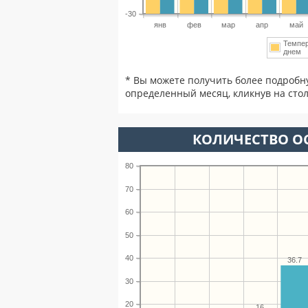
-30
янв
фев
мар
апр
май
Темпе
днем
* Вы можете получить более подробн
определенный месяц, кликнув на стол
КОЛИЧЕСТВО О
80
70
60
50
40
36.7
30
20
16