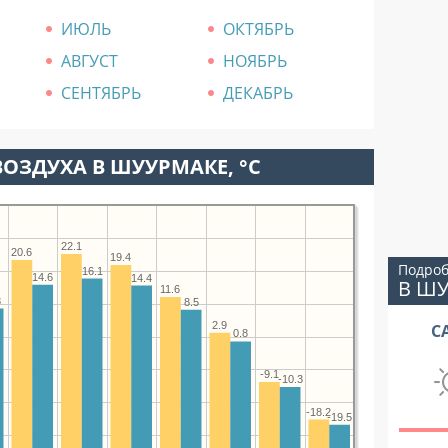
ИЮЛЬ
ОКТЯБРЬ
АВГУСТ
НОЯБРЬ
СЕНТЯБРЬ
ДЕКАБРЬ
ОЗДУХА В ШУУРМАКЕ, °C
22.1
20.6
19.4
Подроб
16.1
14.6
14.4
В Ш
11.6
8
8.5
2.9
С
0.8
-9.1
-10.3
-18.2
-19.5