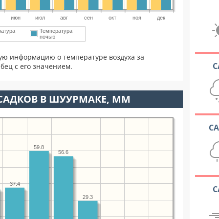
июн
июл
авг
сен
окт
ноя
дек
ратура
Температура
ночью
ую информацию о температуре воздуха за
С
бец с его значением.
САДКОВ В ШУУРМАКЕ, ММ
С
59.8
56.6
37.4
С
29.3