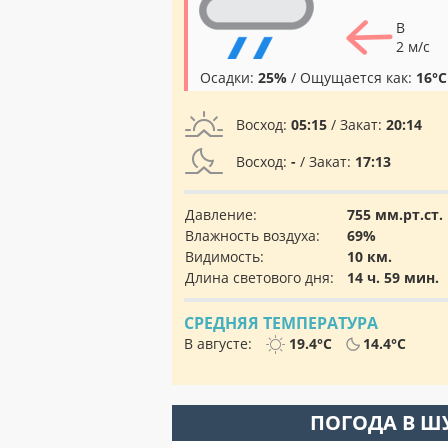
В
2 м/с
Осадки:
25%
/ Ощущается как:
16°C
Восход:
05:15
/ Закат:
20:14
Восход:
-
/ Закат:
17:13
Давление:
755 мм.рт.ст.
Влажность воздуха:
69%
Видимость:
10 км.
Длина светового дня:
14 ч. 59 мин.
СРЕДНЯЯ ТЕМПЕРАТУРА
В августе:
19.4°C
14.4°C
ПОГОДА В Ш