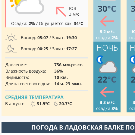
30
°C
ЮВ
3 м/с
Осадки:
2%
/ Ощущается как:
34°C
В 2 м/с
Ю
Восход:
05:07
/ Закат:
19:30
осадки
2%
ос
НОЧЬ
Н
Восход:
00:25
/ Закат:
17:27
Давление:
756 мм.рт.ст.
Влажность воздуха:
36%
22
°C
Видимость:
10 км.
Длина светового дня:
14 ч. 23 мин.
СРЕДНЯЯ ТЕМПЕРАТУРА
В 3 м/с
З
В августе:
31.9°C
20.7°C
осадки
8%
ос
ПОГОДА В ЛАДОВСКАЯ БАЛКЕ П