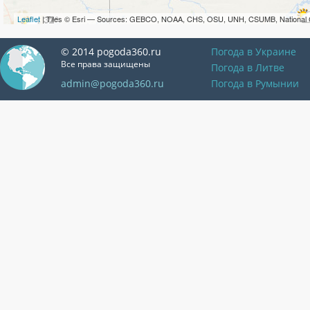
Leaflet
| Tiles © Esri — Sources: GEBCO, NOAA, CHS, OSU, UNH, CSUMB, National 
© 2014 pogoda360.ru
Погода в Украине
Все права защищены
Погода в Литве
admin@pogoda360.ru
Погода в Румынии