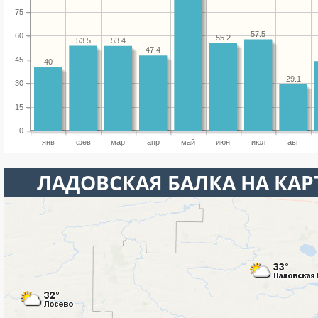
75
57.5
60
55.2
53.5
53.4
47.4
45
40
29.1
30
15
0
янв
фев
мар
апр
май
июн
июл
авг
ЛАДОВСКАЯ БАЛКА НА КАР