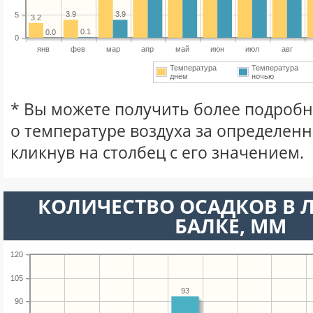
3.9
3.9
5
3.2
0.1
0.0
0
янв
фев
мар
апр
май
июн
июл
авг
Температура
Температура
днем
ночью
* Вы можете получить более подро
о температуре воздуха за определен
кликнув на столбец с его значением.
КОЛИЧЕСТВО ОСАДКОВ В 
БАЛКЕ, ММ
120
105
93
90