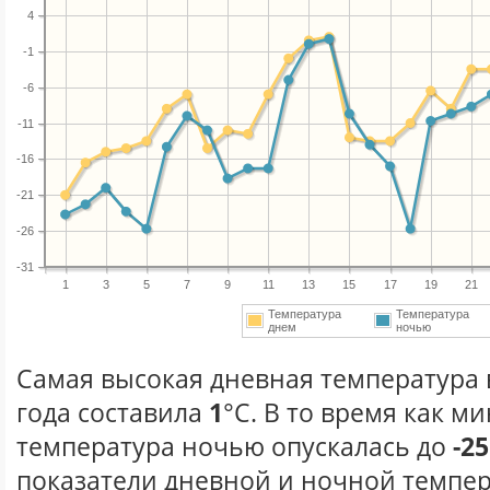
4
-1
-6
-11
-16
-21
-26
-31
1
3
5
7
9
11
13
15
17
19
21
Температура
Температура
днем
ночью
Самая высокая дневная температура 
года составила
1
°С. В то время как 
температура ночью опускалась до
-25
показатели дневной и ночной темпер