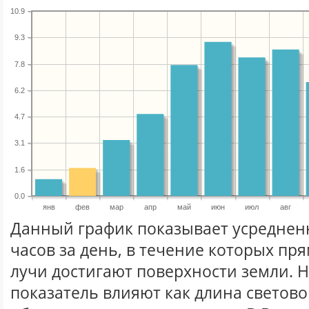
10.9
9.3
7.8
6.2
4.7
3.1
1.6
0.0
янв
фев
мар
апр
май
июн
июл
авг
Данный график показывает усреднен
часов за день, в течение которых п
лучи достигают поверхности земли. 
показатель влияют как длина световог