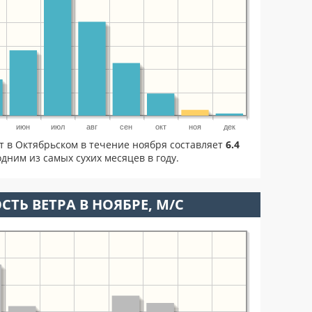
июн
июл
авг
сен
окт
ноя
дек
т в Октябрьском в течение ноября составляет
6.4
дним из самых сухих месяцев в году.
СТЬ ВЕТРА В НОЯБРЕ, М/С