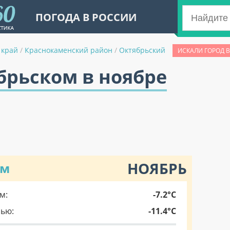
ПОГОДА В РОССИИ
 край
/
Краснокаменский район
/
Октябрьский
ИСКАЛИ ГОРОД В
брьском в ноябре
НОЯБРЬ
ом
м:
-7.2°C
чью:
-11.4°C