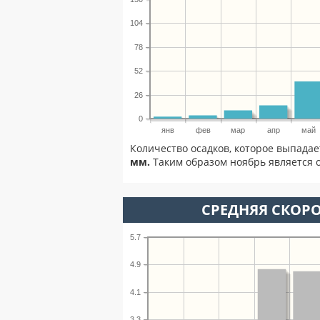
104
78
52
26
0
янв
фев
мар
апр
май
Количество осадков, которое выпадае
мм.
Таким образом ноябрь является о
СРЕДНЯЯ СКОРО
5.7
4.9
4.1
3.3