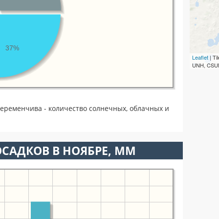
37%
Leaflet
| T
UNH, CSUM
переменчива - количество солнечных, облачных и
САДКОВ В НОЯБРЕ, ММ