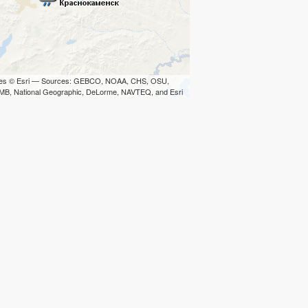
iles © Esri — Sources: GEBCO, NOAA, CHS, OSU,
B, National Geographic, DeLorme, NAVTEQ, and Esri