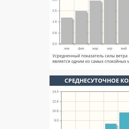
2.5
1.6
0.8
0.0
янв
фев
мар
апр
май
Усредненный показатель силы ветра 
является одним из самых спокойных м
СРЕДНЕСУТОЧНОЕ К
14.4
12.6
10.8
9.0