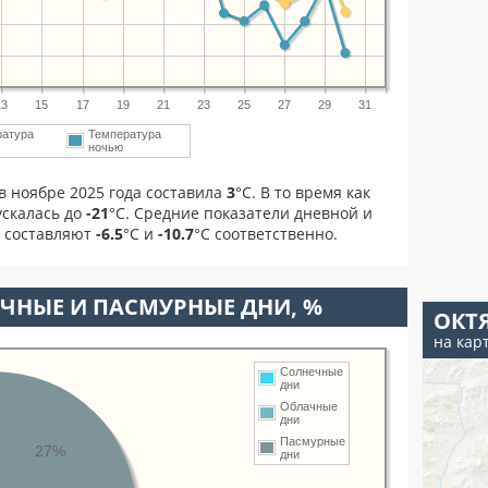
13
15
17
19
21
23
25
27
29
31
ратура
Температура
ночью
в ноябре 2025 года составила
3
°С. В то время как
скалась до
-21
°C. Средние показатели дневной и
я составляют
-6.5
°С и
-10.7
°С соответственно.
ЧНЫЕ И ПАСМУРНЫЕ ДНИ, %
ОКТ
на кар
Солнечные
дни
Облачные
дни
Пасмурные
27%
дни