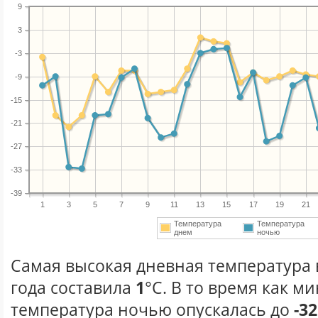
9
3
-3
-9
-15
-21
-27
-33
-39
1
3
5
7
9
11
13
15
17
19
21
Температура
Температура
днем
ночью
Самая высокая дневная температура 
года составила
1
°С. В то время как 
температура ночью опускалась до
-32