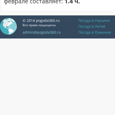
феврале составляет:
1.4 ч.
© 2014 pogoda360.ru
Погода в Украине
Все права защищены
Погода в Литве
admin@pogoda360.ru
Погода в Румынии