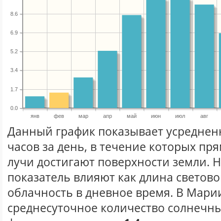
8.6
6.9
5.2
3.4
1.7
0.0
янв
фев
мар
апр
май
июн
июл
авг
Данный график показывает усреднен
часов за день, в течение которых п
лучи достигают поверхности земли. 
показатель влияют как длина световог
облачность в дневное время. В Мари
среднесуточное количество солнечны