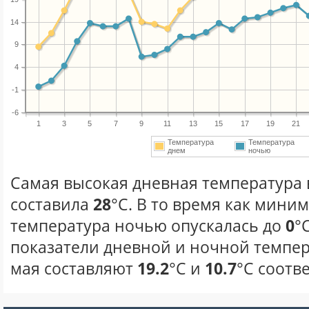
14
9
4
-1
-6
1
3
5
7
9
11
13
15
17
19
21
Температура
Температура
днем
ночью
Самая высокая дневная температура в
составила
28
°С. В то время как мини
температура ночью опускалась до
0
°
показатели дневной и ночной темпер
мая составляют
19.2
°С и
10.7
°С соотв