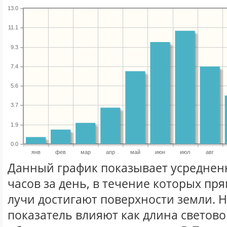
13.0
11.1
9.3
7.4
5.6
3.7
1.9
0.0
янв
фев
мар
апр
май
июн
июл
авг
Данный график показывает усреднен
часов за день, в течение которых п
лучи достигают поверхности земли. 
показатель влияют как длина световог