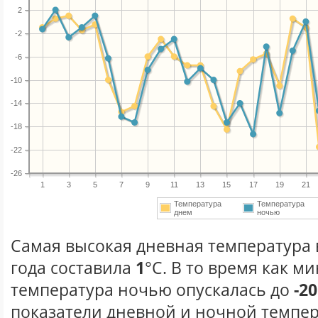
2
-2
-6
-10
-14
-18
-22
-26
1
3
5
7
9
11
13
15
17
19
21
Температура
Температура
днем
ночью
Самая высокая дневная температура 
года составила
1
°С. В то время как 
температура ночью опускалась до
-20
показатели дневной и ночной темпер