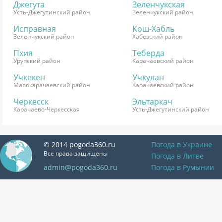
Джегута
Зеленчукская
Усть-Джегутинский район
Зеленчукский район
Исправная
Кош-Хабль
Зеленчукский район
Хабезский район
Пхия
Теберда
Урупский район
Карачаевский район
Учкекен
Учкулан
Малокарачаевский район
Карачаевский район
Черкесск
Эльтаркач
Карачаево-Черкесская
Усть-Джегутинский район
© 2014 pogoda360.ru
Погода в Украине
Все права защищены
Погода в Литве
admin@pogoda360.ru
Погода в Румынии