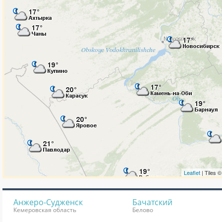
Анжеро-Судженск
Бачатский
Кемеровская область
Белово