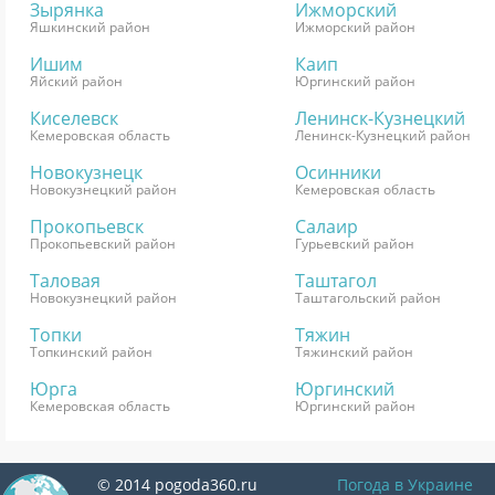
Зырянка
Ижморский
Яшкинский район
Ижморский район
Ишим
Каип
Яйский район
Юргинский район
Киселевск
Ленинск-Кузнецкий
Кемеровская область
Ленинск-Кузнецкий район
Новокузнецк
Осинники
Новокузнецкий район
Кемеровская область
Прокопьевск
Салаир
Прокопьевский район
Гурьевский район
Таловая
Таштагол
Новокузнецкий район
Таштагольский район
Топки
Тяжин
Топкинский район
Тяжинский район
Юрга
Юргинский
Кемеровская область
Юргинский район
© 2014 pogoda360.ru
Погода в Украине