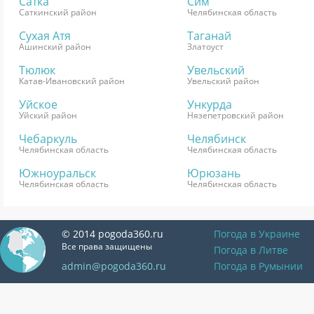
Сатка
Сим
Саткинский район
Челябинская область
Сухая Атя
Таганай
Ашинский район
Златоуст
Тюлюк
Увельский
Катав-Ивановский район
Увельский район
Уйское
Ункурда
Уйский район
Нязепетровский район
Чебаркуль
Челябинск
Челябинская область
Челябинская область
Южноуральск
Юрюзань
Челябинская область
Челябинская область
© 2014 pogoda360.ru
Погода в Украине
Все права защищены
Погода в Литве
admin@pogoda360.ru
Погода в Румынии