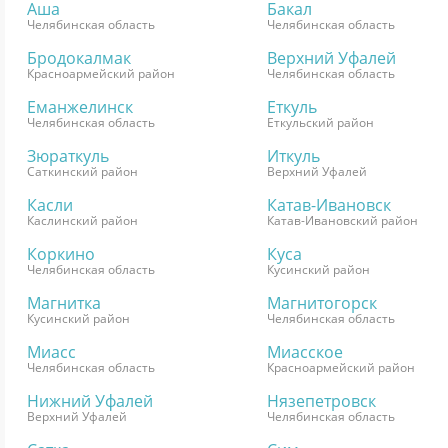
Аша
Бакал
Челябинская область
Челябинская область
Бродокалмак
Верхний Уфалей
Красноармейский район
Челябинская область
Еманжелинск
Еткуль
Челябинская область
Еткульский район
Зюраткуль
Иткуль
Саткинский район
Верхний Уфалей
Касли
Катав-Ивановск
Каслинский район
Катав-Ивановский район
Коркино
Куса
Челябинская область
Кусинский район
Магнитка
Магнитогорск
Кусинский район
Челябинская область
Миасс
Миасское
Челябинская область
Красноармейский район
Нижний Уфалей
Нязепетровск
Верхний Уфалей
Челябинская область