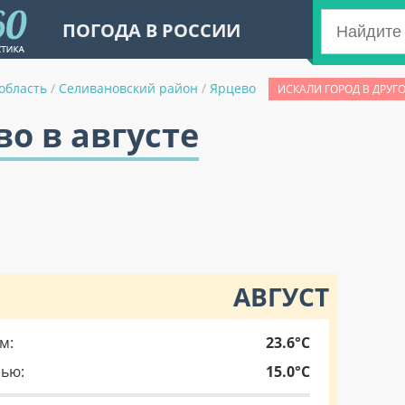
ПОГОДА В РОССИИ
область
/
Селивановский район
/
Ярцево
ИСКАЛИ ГОРОД В ДРУГ
во в августе
АВГУСТ
м:
23.6°C
чью:
15.0°C