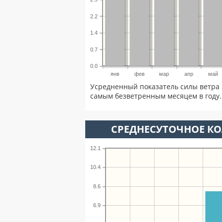
2.2
1.4
0.7
0.0
янв
фев
мар
апр
май
Усредненный показатель силы ветра 
самым безветренным месяцем в году.
СРЕДНЕСУТОЧНОЕ К
12.1
10.4
8.6
6.9