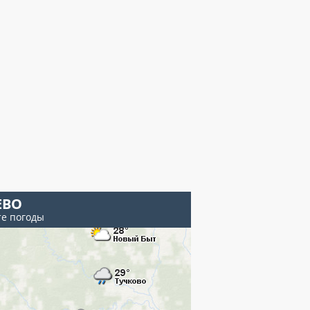
ЕВО
те погоды