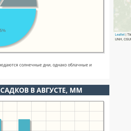
45%
Leaflet
| T
UNH, CSUM
людаются солнечные дни, однако облачные и
САДКОВ В АВГУСТЕ, ММ