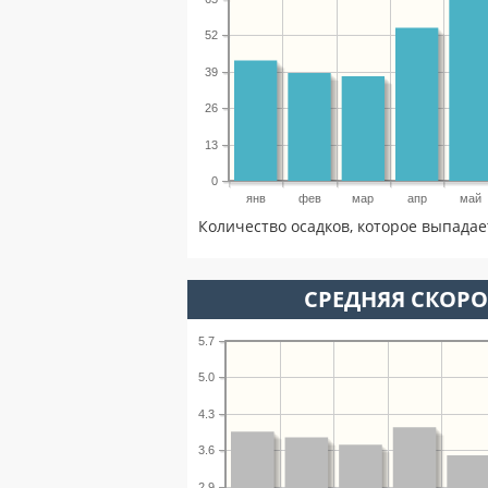
52
39
26
13
0
янв
фев
мар
апр
май
Количество осадков, которое выпадае
СРЕДНЯЯ СКОРОС
5.7
5.0
4.3
3.6
2.9