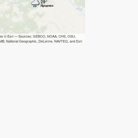
iles © Esri — Sources: GEBCO, NOAA, CHS, OSU,
B, National Geographic, DeLorme, NAVTEQ, and Esri