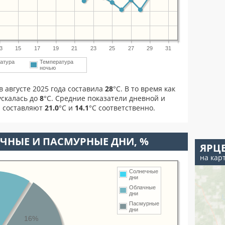
3
15
17
19
21
23
25
27
29
31
атура
Температура
ночью
 августе 2025 года составила
28
°С. В то время как
скалась до
8
°C. Средние показатели дневной и
а составляют
21.0
°С и
14.1
°С соответственно.
ЧНЫЕ И ПАСМУРНЫЕ ДНИ, %
ЯРЦ
на кар
Солнечные
дни
Облачные
дни
Пасмурные
дни
16%