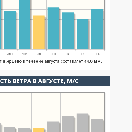
июн
июл
авг
сен
окт
ноя
дек
т в Ярцево в течение августа составляет
44.0 мм.
ТЬ ВЕТРА В АВГУСТЕ, М/С