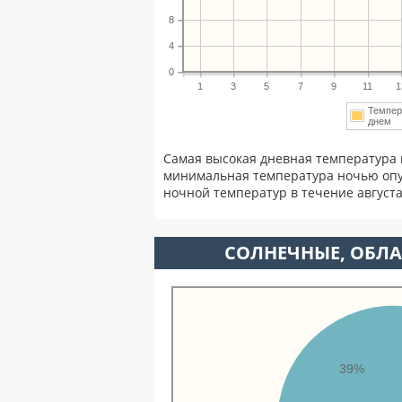
8
4
0
1
3
5
7
9
11
1
Темпер
днем
Самая высокая дневная температура в
минимальная температура ночью опу
ночной температур в течение август
CОЛНЕЧНЫЕ, ОБЛА
39%