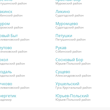
етушинский район
Муромский район
акинск
Ликино
обинский район
Судогодский район
уром
Муромцево
уромский район
Судогодский район
овый Быт
Петушки
еливановский район
Петушинский район
еутово
Рукав
зниковский район
Собинский район
окол
Сосновый Бор
здальский район
Юрьев-Польский район
уздаль
Сущево
здальский район
Александровский район
учково
Уршельский
еливановский район
Гусь-Хрустальный район
нергетик
Юрьев-Польский
ладимир
Юрьев-Польский район