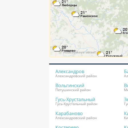
Александров
Б
Александровский район
Ал
Вольгинский
В
Петушинский район
М
Гусь-Хрустальный
З
Гусь-Хрустальный район
Гу
Карабаново
К
Александровский район
К
Костерево
К