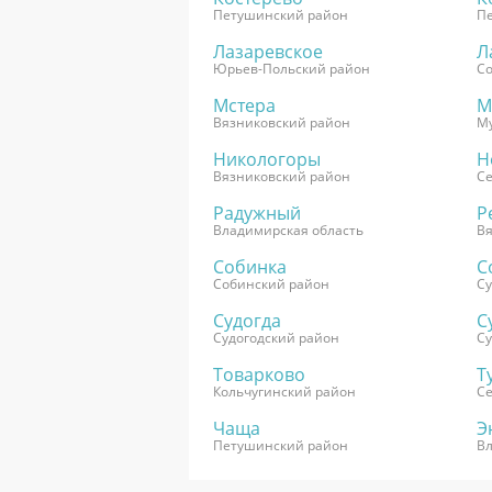
Петушинский район
П
Лазаревское
Л
Юрьев-Польский район
С
Мстера
М
Вязниковский район
М
Никологоры
Н
Вязниковский район
С
Радужный
Р
Владимирская область
Вя
Собинка
С
Собинский район
Су
Судогда
С
Судогодский район
Су
Товарково
Т
Кольчугинский район
С
Чаща
Э
Петушинский район
В