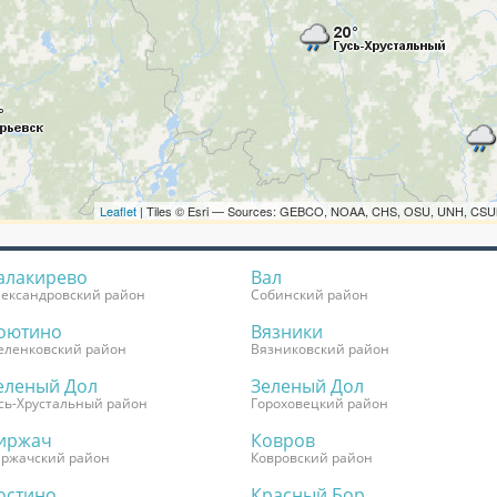
алакирево
Вал
ександровский район
Собинский район
оютино
Вязники
еленковский район
Вязниковский район
еленый Дол
Зеленый Дол
сь-Хрустальный район
Гороховецкий район
иржач
Ковров
иржачский район
Ковровский район
остино
Красный Бор