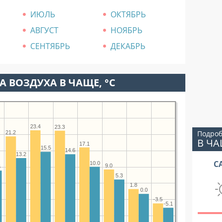
ИЮЛЬ
ОКТЯБРЬ
АВГУСТ
НОЯБРЬ
СЕНТЯБРЬ
ДЕКАБРЬ
А ВОЗДУХА В ЧАЩЕ, °C
23.4
23.3
Подроб
21.2
В Ч
17.1
15.5
14.6
13.2
С
10.0
9.0
6
5.3
1.8
0.0
-3.5
-5.1