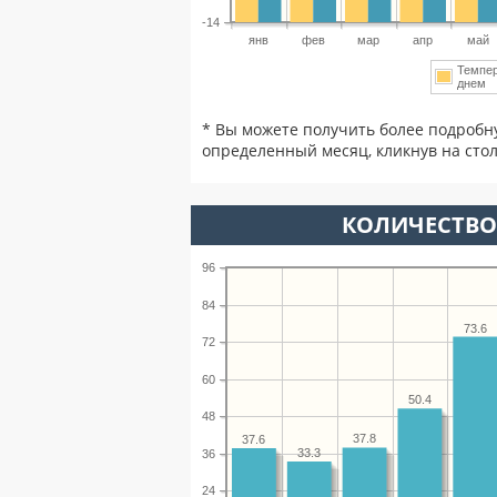
-14
янв
фев
мар
апр
май
Темпе
днем
* Вы можете получить более подробн
определенный месяц, кликнув на стол
КОЛИЧЕСТВО
96
84
73.6
72
60
50.4
48
37.8
37.6
33.3
36
24