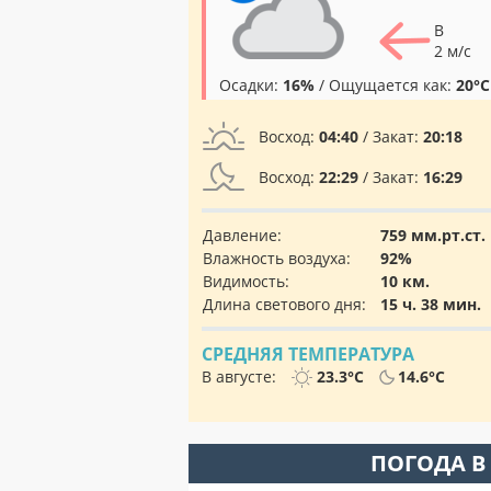
В
2 м/с
Осадки:
16%
/ Ощущается как:
20°C
Восход:
04:40
/ Закат:
20:18
Восход:
22:29
/ Закат:
16:29
Давление:
759 мм.рт.ст.
Влажность воздуха:
92%
Видимость:
10 км.
Длина светового дня:
15 ч. 38 мин.
СРЕДНЯЯ ТЕМПЕРАТУРА
В августе:
23.3°C
14.6°C
ПОГОДА В