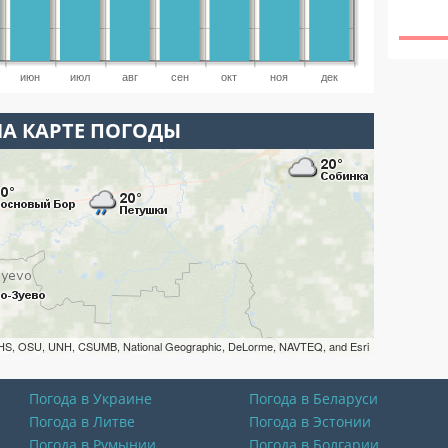
июн
июл
авг
сен
окт
ноя
дек
А КАРТЕ ПОГОДЫ
HS, OSU, UNH, CSUMB, National Geographic, DeLorme, NAVTEQ, and Esri
Погода в Украине
Погода в Беларуси
Погода в Литве
Погода в Эстонии
Погода в Румынии
Погода в Болгарии