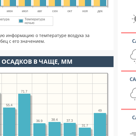
июн
июл
авг
сен
окт
ноя
дек
ратура
Температура
ночью
ую информацию о температуре воздуха за
С
бец с его значением.
 ОСАДКОВ В ЧАЩЕ, ММ
С
71.7
55.4
49
С
38.4
37.3
36.9
31.7