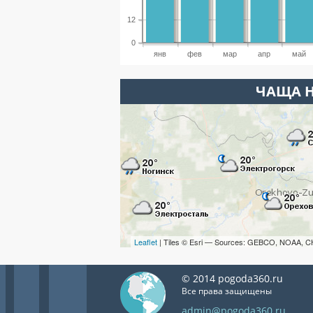
12
0
янв
фев
мар
апр
май
ЧАЩА Н
Leaflet
| Tiles © Esri — Sources: GEBCO, NOAA, C
© 2014 pogoda360.ru
Все права защищены
admin@pogoda360.ru