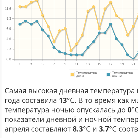
11.6
9.3
6.9
4.6
2.3
0.0
1
3
5
7
9
11
13
15
17
19
21
Температура
Температура
днем
ночью
Самая высокая дневная температура 
года составила
13
°С. В то время как
температура ночью опускалась до
0
°
показатели дневной и ночной темпер
апреля составляют
8.3
°С и
3.7
°С соот