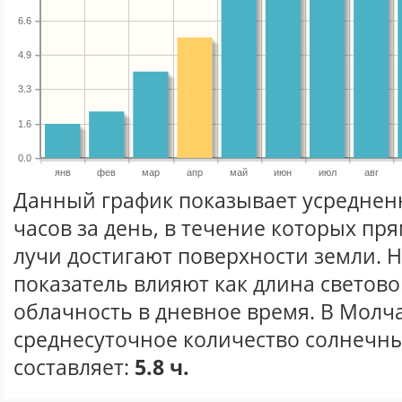
6.6
4.9
3.3
1.6
0.0
янв
фев
мар
апр
май
июн
июл
авг
Данный график показывает усреднен
часов за день, в течение которых п
лучи достигают поверхности земли. 
показатель влияют как длина световог
облачность в дневное время. В Молч
среднесуточное количество солнечны
составляет:
5.8 ч.