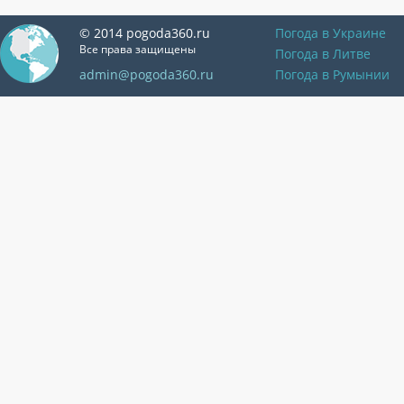
© 2014 pogoda360.ru
Погода в Украине
Все права защищены
Погода в Литве
admin@pogoda360.ru
Погода в Румынии