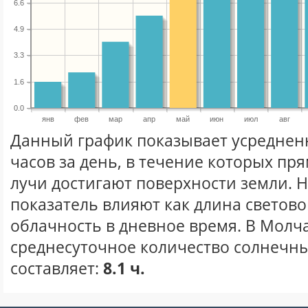
6.6
4.9
3.3
1.6
0.0
янв
фев
мар
апр
май
июн
июл
авг
Данный график показывает усреднен
часов за день, в течение которых п
лучи достигают поверхности земли. 
показатель влияют как длина световог
облачность в дневное время. В Молч
среднесуточное количество солнечны
составляет:
8.1 ч.