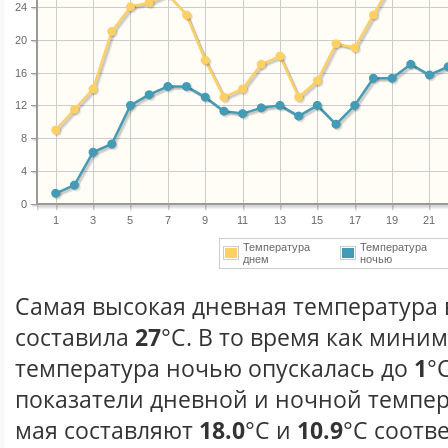
24
20
16
12
8
4
0
1
3
5
7
9
11
13
15
17
19
21
Температура
Температура
днем
ночью
Самая высокая дневная температура в
составила
27
°С. В то время как мини
температура ночью опускалась до
1
°
показатели дневной и ночной темпер
мая составляют
18.0
°С и
10.9
°С соотв